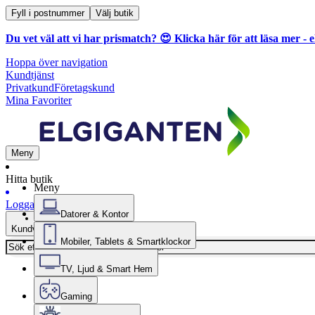
Fyll i postnummer
Välj butik
Du vet väl att vi har prismatch? 😍
Klicka här för att läsa mer
- e
Hoppa över navigation
Kundtjänst
Privatkund
Företagskund
Mina Favoriter
Meny
Hitta butik
Meny
Logga in
Datorer & Kontor
Kundvagn
Mobiler, Tablets & Smartklockor
TV, Ljud & Smart Hem
Gaming