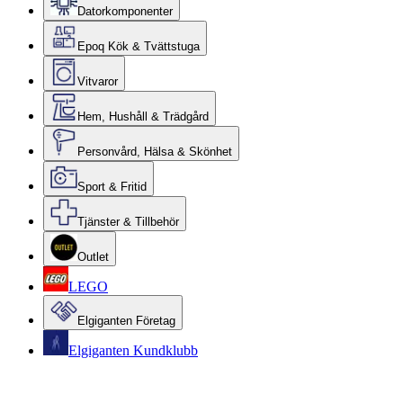
Datorkomponenter
Epoq Kök & Tvättstuga
Vitvaror
Hem, Hushåll & Trädgård
Personvård, Hälsa & Skönhet
Sport & Fritid
Tjänster & Tillbehör
Outlet
LEGO
Elgiganten Företag
Elgiganten Kundklubb