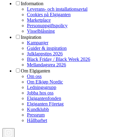
Information
Leverans- och installationsavtal
Cookies på Elgiganten
Marketplace
Personuppgiftspolicy
Visselblåsning
Inspiration
Kampanjer
Guider & inspiration
Julklappstips 2026
Black Friday / Black Week 2026
Mellandagsrea 2026
Om Elgiganten
Om oss
Om Elkjøp Nordic
Ledningsgrupp
Jobba hos oss
Elgigantenfonden
Elgiganten Företag
Kundklubb
Pressrum
Hållbarhet