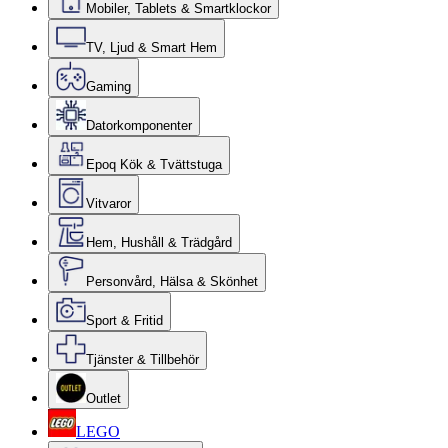
Mobiler, Tablets & Smartklockor
TV, Ljud & Smart Hem
Gaming
Datorkomponenter
Epoq Kök & Tvättstuga
Vitvaror
Hem, Hushåll & Trädgård
Personvård, Hälsa & Skönhet
Sport & Fritid
Tjänster & Tillbehör
Outlet
LEGO