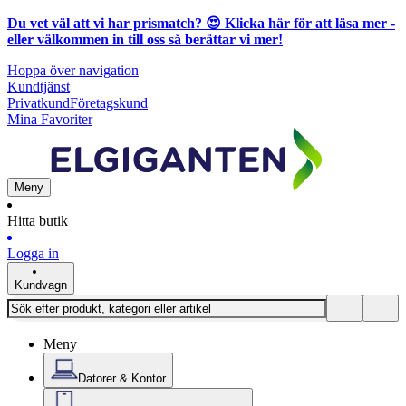
Du vet väl att vi har prismatch? 😍
Klicka här för att läsa mer
-
eller välkommen in till oss så berättar vi mer!
Hoppa över navigation
Kundtjänst
Privatkund
Företagskund
Mina Favoriter
Meny
Hitta butik
Logga in
Kundvagn
Meny
Datorer & Kontor