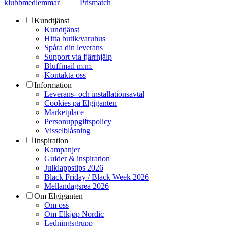
klubbmedlemmar
Prismatch
Kundtjänst
Kundtjänst
Hitta butik/varuhus
Spåra din leverans
Support via fjärrhjälp
Bluffmail m.m.
Kontakta oss
Information
Leverans- och installationsavtal
Cookies på Elgiganten
Marketplace
Personuppgiftspolicy
Visselblåsning
Inspiration
Kampanjer
Guider & inspiration
Julklappstips 2026
Black Friday / Black Week 2026
Mellandagsrea 2026
Om Elgiganten
Om oss
Om Elkjøp Nordic
Ledningsgrupp