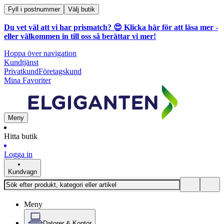
Fyll i postnummer
Välj butik
Du vet väl att vi har prismatch? 😍
Klicka här för att läsa mer
-
eller välkommen in till oss så berättar vi mer!
Hoppa över navigation
Kundtjänst
Privatkund
Företagskund
Mina Favoriter
Meny
Hitta butik
Logga in
Kundvagn
Meny
Datorer & Kontor