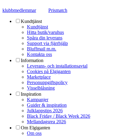
klubbmedlemmar
Prismatch
Kundtjänst
Kundtjänst
Hitta butik/varuhus
Spåra din leverans
Support via fjärrhjälp
Bluffmail m.m.
Kontakta oss
Information
Leverans- och installationsavtal
Cookies på Elgiganten
Marketplace
Personuppgiftspolicy
Visselblåsning
Inspiration
Kampanjer
Guider & inspiration
Julklappstips 2026
Black Friday / Black Week 2026
Mellandagsrea 2026
Om Elgiganten
Om oss