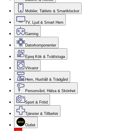
Mobiler, Tablets & Smartklockor
TV, Ljud & Smart Hem
Gaming
Datorkomponenter
Epoq Kök & Tvättstuga
Vitvaror
Hem, Hushåll & Trädgård
Personvård, Hälsa & Skönhet
Sport & Fritid
Tjänster & Tillbehör
Outlet