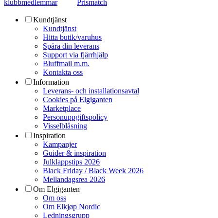
klubbmedlemmar
Prismatch
Kundtjänst
Kundtjänst
Hitta butik/varuhus
Spåra din leverans
Support via fjärrhjälp
Bluffmail m.m.
Kontakta oss
Information
Leverans- och installationsavtal
Cookies på Elgiganten
Marketplace
Personuppgiftspolicy
Visselblåsning
Inspiration
Kampanjer
Guider & inspiration
Julklappstips 2026
Black Friday / Black Week 2026
Mellandagsrea 2026
Om Elgiganten
Om oss
Om Elkjøp Nordic
Ledningsgrupp