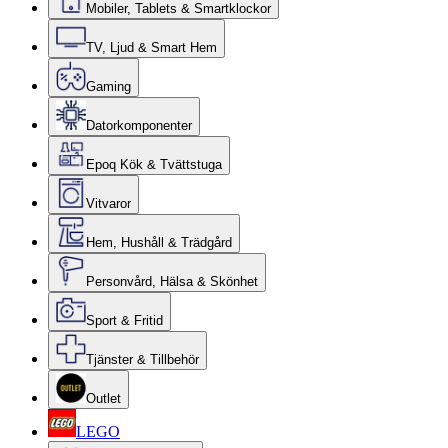
Mobiler, Tablets & Smartklockor
TV, Ljud & Smart Hem
Gaming
Datorkomponenter
Epoq Kök & Tvättstuga
Vitvaror
Hem, Hushåll & Trädgård
Personvård, Hälsa & Skönhet
Sport & Fritid
Tjänster & Tillbehör
Outlet
LEGO