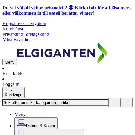
Du vet väl att vi har prismatch? 😍
Klicka här för att läsa mer
-
eller välkommen in till oss så berättar vi mer!
Hoppa över navigation
Kundtjänst
Privatkund
Företagskund
Mina Favoriter
Meny
Hitta butik
Logga in
Kundvagn
Meny
Datorer & Kontor