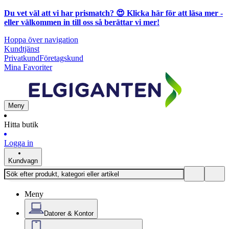
Du vet väl att vi har prismatch? 😍
Klicka här för att läsa mer
-
eller välkommen in till oss så berättar vi mer!
Hoppa över navigation
Kundtjänst
Privatkund
Företagskund
Mina Favoriter
Meny
Hitta butik
Logga in
Kundvagn
Meny
Datorer & Kontor