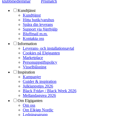
klubbmedlemmar
Prismatch
Kundtjänst
Kundtjänst
Hitta butik/varuhus
Spåra din leverans
Support via fjärrhjälp
Bluffmail m.m.
Kontakta oss
Information
Leverans- och installationsavtal
Cookies på Elgiganten
Marketplace
Personuppgiftspolicy
Visselblåsning
Inspiration
Kampanjer
Guider & inspiration
Julklappstips 2026
Black Friday / Black Week 2026
Mellandagsrea 2026
Om Elgiganten
Om oss
Om Elkjøp Nordic
Ledningsgrupp