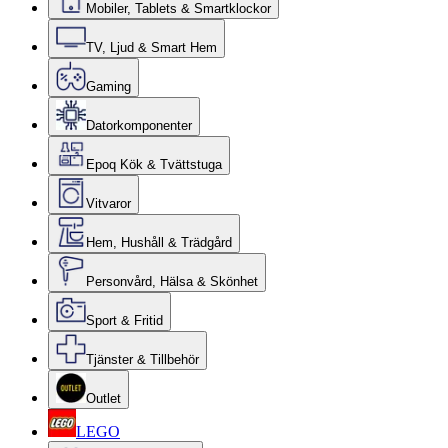
Mobiler, Tablets & Smartklockor
TV, Ljud & Smart Hem
Gaming
Datorkomponenter
Epoq Kök & Tvättstuga
Vitvaror
Hem, Hushåll & Trädgård
Personvård, Hälsa & Skönhet
Sport & Fritid
Tjänster & Tillbehör
Outlet
LEGO