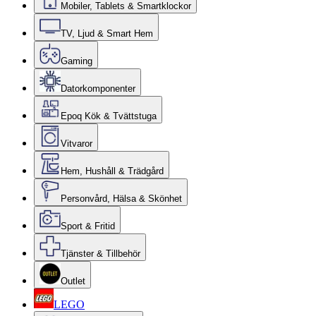
Mobiler, Tablets & Smartklockor
TV, Ljud & Smart Hem
Gaming
Datorkomponenter
Epoq Kök & Tvättstuga
Vitvaror
Hem, Hushåll & Trädgård
Personvård, Hälsa & Skönhet
Sport & Fritid
Tjänster & Tillbehör
Outlet
LEGO