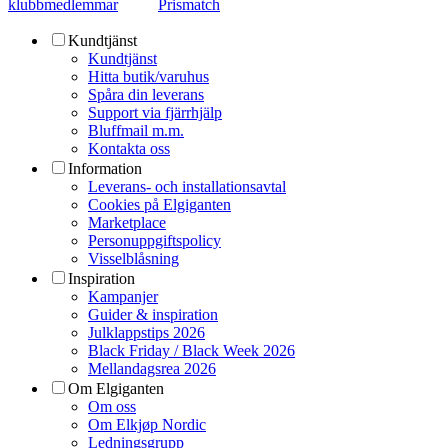
klubbmedlemmar
Prismatch
Kundtjänst
Kundtjänst
Hitta butik/varuhus
Spåra din leverans
Support via fjärrhjälp
Bluffmail m.m.
Kontakta oss
Information
Leverans- och installationsavtal
Cookies på Elgiganten
Marketplace
Personuppgiftspolicy
Visselblåsning
Inspiration
Kampanjer
Guider & inspiration
Julklappstips 2026
Black Friday / Black Week 2026
Mellandagsrea 2026
Om Elgiganten
Om oss
Om Elkjøp Nordic
Ledningsgrupp