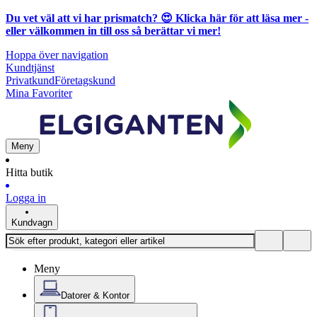
Du vet väl att vi har prismatch? 😍
Klicka här för att läsa mer
-
eller välkommen in till oss så berättar vi mer!
Hoppa över navigation
Kundtjänst
Privatkund
Företagskund
Mina Favoriter
Meny
Hitta butik
Logga in
Kundvagn
Meny
Datorer & Kontor