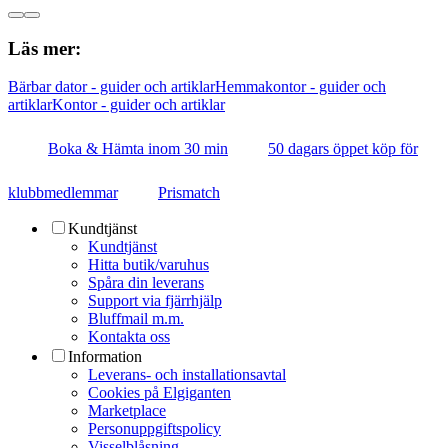
Läs mer:
Bärbar dator - guider och artiklar
Hemmakontor - guider och
artiklar
Kontor - guider och artiklar
Boka & Hämta inom 30 min
50 dagars öppet köp för
klubbmedlemmar
Prismatch
Kundtjänst
Kundtjänst
Hitta butik/varuhus
Spåra din leverans
Support via fjärrhjälp
Bluffmail m.m.
Kontakta oss
Information
Leverans- och installationsavtal
Cookies på Elgiganten
Marketplace
Personuppgiftspolicy
Visselblåsning