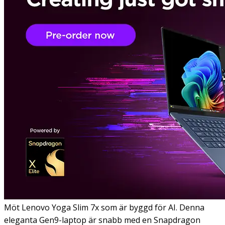
Möt Lenovo Yoga Slim 7x som är byggd för AI. Denna
eleganta Gen9-laptop är snabb med en Snapdragon