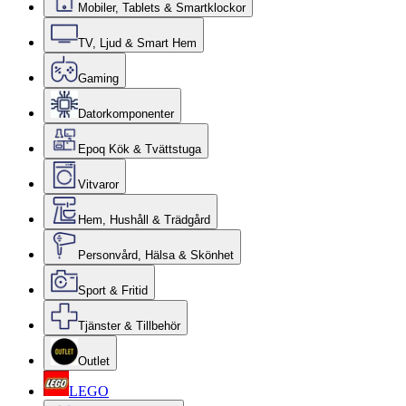
Mobiler, Tablets & Smartklockor
TV, Ljud & Smart Hem
Gaming
Datorkomponenter
Epoq Kök & Tvättstuga
Vitvaror
Hem, Hushåll & Trädgård
Personvård, Hälsa & Skönhet
Sport & Fritid
Tjänster & Tillbehör
Outlet
LEGO