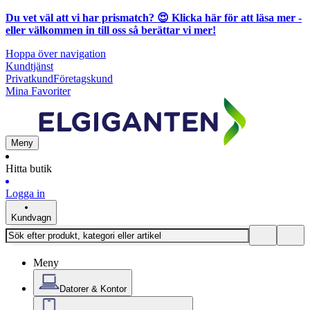
Du vet väl att vi har prismatch? 😍
Klicka här för att läsa mer
-
eller välkommen in till oss så berättar vi mer!
Hoppa över navigation
Kundtjänst
Privatkund
Företagskund
Mina Favoriter
Meny
Hitta butik
Logga in
Kundvagn
Meny
Datorer & Kontor