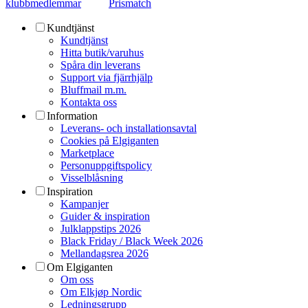
klubbmedlemmar
Prismatch
Kundtjänst
Kundtjänst
Hitta butik/varuhus
Spåra din leverans
Support via fjärrhjälp
Bluffmail m.m.
Kontakta oss
Information
Leverans- och installationsavtal
Cookies på Elgiganten
Marketplace
Personuppgiftspolicy
Visselblåsning
Inspiration
Kampanjer
Guider & inspiration
Julklappstips 2026
Black Friday / Black Week 2026
Mellandagsrea 2026
Om Elgiganten
Om oss
Om Elkjøp Nordic
Ledningsgrupp