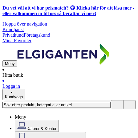
Du vet väl att vi har prismatch? 😍
Klicka här för att läsa mer
-
eller välkommen in till oss så berättar vi mer!
Hoppa över navigation
Kundtjänst
Privatkund
Företagskund
Mina Favoriter
Meny
Hitta butik
Logga in
Kundvagn
Meny
Datorer & Kontor