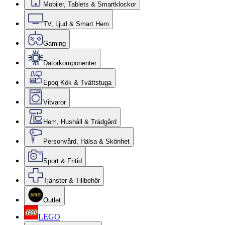
Mobiler, Tablets & Smartklockor
TV, Ljud & Smart Hem
Gaming
Datorkomponenter
Epoq Kök & Tvättstuga
Vitvaror
Hem, Hushåll & Trädgård
Personvård, Hälsa & Skönhet
Sport & Fritid
Tjänster & Tillbehör
Outlet
LEGO