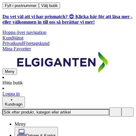
Fyll i postnummer
Välj butik
Du vet väl att vi har prismatch? 😍
Klicka här för att läsa mer
-
eller välkommen in till oss så berättar vi mer!
Hoppa över navigation
Kundtjänst
Privatkund
Företagskund
Mina Favoriter
Meny
Hitta butik
Logga in
Kundvagn
Meny
Datorer & Kontor