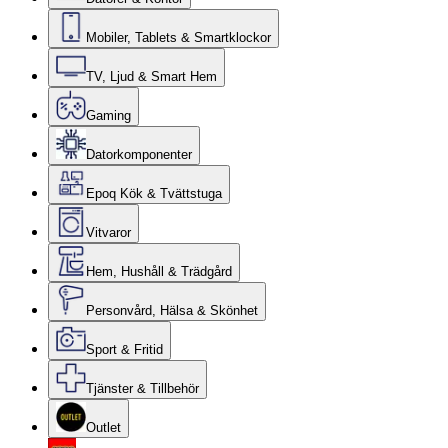
Mobiler, Tablets & Smartklockor
TV, Ljud & Smart Hem
Gaming
Datorkomponenter
Epoq Kök & Tvättstuga
Vitvaror
Hem, Hushåll & Trädgård
Personvård, Hälsa & Skönhet
Sport & Fritid
Tjänster & Tillbehör
Outlet