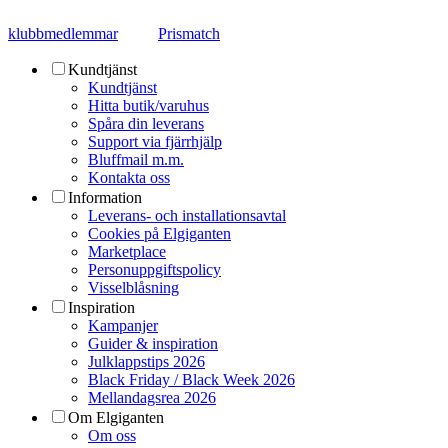
klubbmedlemmar
Prismatch
Kundtjänst
Kundtjänst
Hitta butik/varuhus
Spåra din leverans
Support via fjärrhjälp
Bluffmail m.m.
Kontakta oss
Information
Leverans- och installationsavtal
Cookies på Elgiganten
Marketplace
Personuppgiftspolicy
Visselblåsning
Inspiration
Kampanjer
Guider & inspiration
Julklappstips 2026
Black Friday / Black Week 2026
Mellandagsrea 2026
Om Elgiganten
Om oss