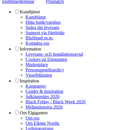
klubbmedlemmar
Prismatch
Kundtjänst
Kundtjänst
Hitta butik/varuhus
Spåra din leverans
Support via fjärrhjälp
Bluffmail m.m.
Kontakta oss
Information
Leverans- och installationsavtal
Cookies på Elgiganten
Marketplace
Personuppgiftspolicy
Visselblåsning
Inspiration
Kampanjer
Guider & inspiration
Julklappstips 2026
Black Friday / Black Week 2026
Mellandagsrea 2026
Om Elgiganten
Om oss
Om Elkjøp Nordic
Ledningsgrupp