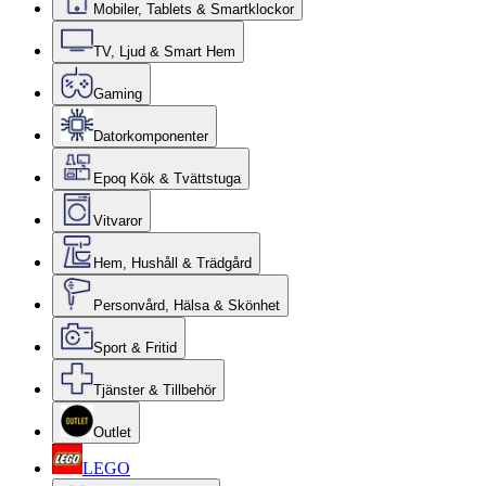
Mobiler, Tablets & Smartklockor
TV, Ljud & Smart Hem
Gaming
Datorkomponenter
Epoq Kök & Tvättstuga
Vitvaror
Hem, Hushåll & Trädgård
Personvård, Hälsa & Skönhet
Sport & Fritid
Tjänster & Tillbehör
Outlet
LEGO