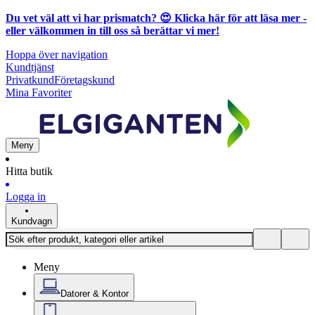
Du vet väl att vi har prismatch? 😍
Klicka här för att läsa mer
-
eller välkommen in till oss så berättar vi mer!
Hoppa över navigation
Kundtjänst
Privatkund
Företagskund
Mina Favoriter
Meny
Hitta butik
Logga in
Kundvagn
Meny
Datorer & Kontor