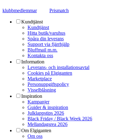
klubbmedlemmar
Prismatch
Kundtjänst
Kundtjänst
Hitta butik/varuhus
Spåra din leverans
Support via fjärrhjälp
Bluffmail m.m.
Kontakta oss
Information
Leverans- och installationsavtal
Cookies på Elgiganten
Marketplace
Personuppgiftspolicy
Visselblåsning
Inspiration
Kampanjer
Guider & inspiration
Julklappstips 2026
Black Friday / Black Week 2026
Mellandagsrea 2026
Om Elgiganten
Om oss