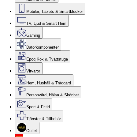
Mobiler, Tablets & Smartklockor
TV, Ljud & Smart Hem
Gaming
Datorkomponenter
Epoq Kök & Tvättstuga
Vitvaror
Hem, Hushåll & Trädgård
Personvård, Hälsa & Skönhet
Sport & Fritid
Tjänster & Tillbehör
Outlet