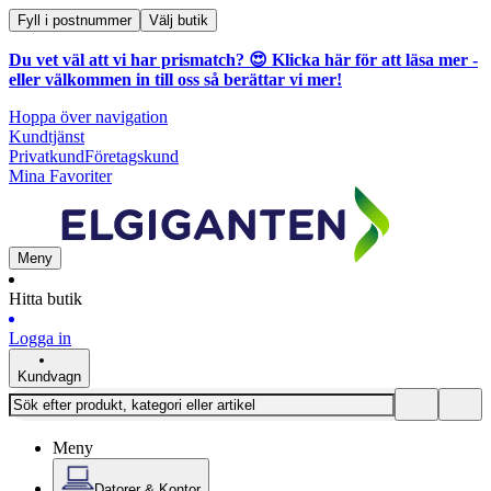
Fyll i postnummer
Välj butik
Du vet väl att vi har prismatch? 😍
Klicka här för att läsa mer
-
eller välkommen in till oss så berättar vi mer!
Hoppa över navigation
Kundtjänst
Privatkund
Företagskund
Mina Favoriter
Meny
Hitta butik
Logga in
Kundvagn
Meny
Datorer & Kontor