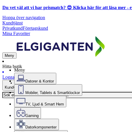
Du vet väl att vi har prismatch? 😍
Klicka här för att läsa mer
- e
Hoppa över navigation
Kundtjänst
Privatkund
Företagskund
Mina Favoriter
Meny
Hitta butik
Meny
Logga in
Datorer & Kontor
Kundvagn
Mobiler, Tablets & Smartklockor
TV, Ljud & Smart Hem
Gaming
Datorkomponenter