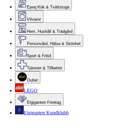
Epoq Kök & Tvättstuga
Vitvaror
Hem, Hushåll & Trädgård
Personvård, Hälsa & Skönhet
Sport & Fritid
Tjänster & Tillbehör
Outlet
LEGO
Elgiganten Företag
Elgiganten Kundklubb