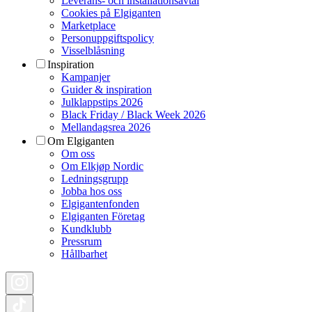
Leverans- och installationsavtal
Cookies på Elgiganten
Marketplace
Personuppgiftspolicy
Visselblåsning
Inspiration
Kampanjer
Guider & inspiration
Julklappstips 2026
Black Friday / Black Week 2026
Mellandagsrea 2026
Om Elgiganten
Om oss
Om Elkjøp Nordic
Ledningsgrupp
Jobba hos oss
Elgigantenfonden
Elgiganten Företag
Kundklubb
Pressrum
Hållbarhet