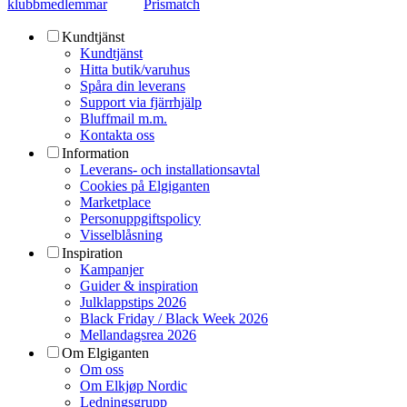
klubbmedlemmar
Prismatch
Kundtjänst
Kundtjänst
Hitta butik/varuhus
Spåra din leverans
Support via fjärrhjälp
Bluffmail m.m.
Kontakta oss
Information
Leverans- och installationsavtal
Cookies på Elgiganten
Marketplace
Personuppgiftspolicy
Visselblåsning
Inspiration
Kampanjer
Guider & inspiration
Julklappstips 2026
Black Friday / Black Week 2026
Mellandagsrea 2026
Om Elgiganten
Om oss
Om Elkjøp Nordic
Ledningsgrupp