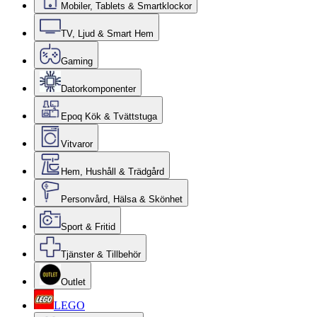
Mobiler, Tablets & Smartklockor
TV, Ljud & Smart Hem
Gaming
Datorkomponenter
Epoq Kök & Tvättstuga
Vitvaror
Hem, Hushåll & Trädgård
Personvård, Hälsa & Skönhet
Sport & Fritid
Tjänster & Tillbehör
Outlet
LEGO