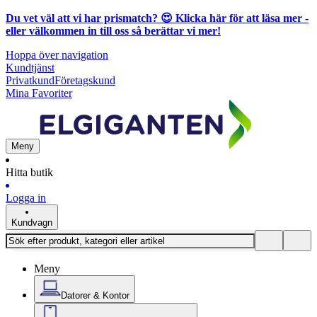
Du vet väl att vi har prismatch? 😍
Klicka här för att läsa mer
-
eller välkommen in till oss så berättar vi mer!
Hoppa över navigation
Kundtjänst
Privatkund
Företagskund
Mina Favoriter
Meny
Hitta butik
Logga in
Kundvagn
Meny
Datorer & Kontor