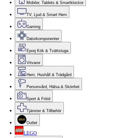
Mobiler, Tablets & Smartklockor
TV, Ljud & Smart Hem
Gaming
Datorkomponenter
Epoq Kök & Tvättstuga
Vitvaror
Hem, Hushåll & Trädgård
Personvård, Hälsa & Skönhet
Sport & Fritid
Tjänster & Tillbehör
Outlet
LEGO