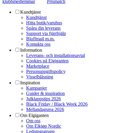
klubbmedlemmar
Prismatch
Kundtjänst
Kundtjänst
Hitta butik/varuhus
Spåra din leverans
Support via fjärrhjälp
Bluffmail m.m.
Kontakta oss
Information
Leverans- och installationsavtal
Cookies på Elgiganten
Marketplace
Personuppgiftspolicy
Visselblåsning
Inspiration
Kampanjer
Guider & inspiration
Julklappstips 2026
Black Friday / Black Week 2026
Mellandagsrea 2026
Om Elgiganten
Om oss
Om Elkjøp Nordic
Ledningsgrupp