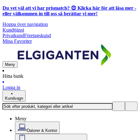
Du vet väl att vi har prismatch? 😍
Klicka här för att läsa mer
-
eller välkommen in till oss så berättar vi mer!
Hoppa över navigation
Kundtjänst
Privatkund
Företagskund
Mina Favoriter
Meny
Hitta butik
Logga in
Kundvagn
Meny
Datorer & Kontor