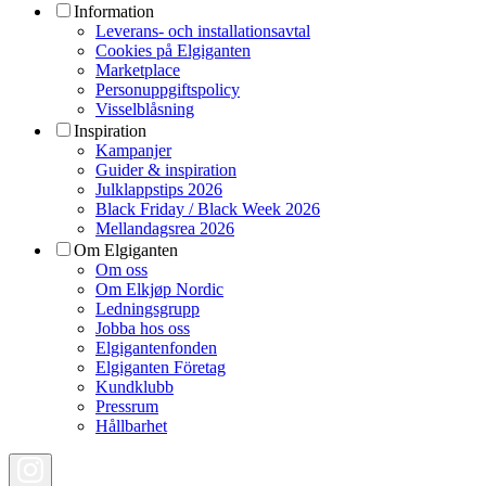
Information
Leverans- och installationsavtal
Cookies på Elgiganten
Marketplace
Personuppgiftspolicy
Visselblåsning
Inspiration
Kampanjer
Guider & inspiration
Julklappstips 2026
Black Friday / Black Week 2026
Mellandagsrea 2026
Om Elgiganten
Om oss
Om Elkjøp Nordic
Ledningsgrupp
Jobba hos oss
Elgigantenfonden
Elgiganten Företag
Kundklubb
Pressrum
Hållbarhet