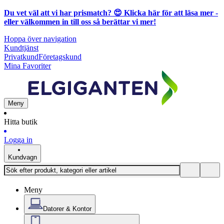
Du vet väl att vi har prismatch? 😍
Klicka här för att läsa mer
-
eller välkommen in till oss så berättar vi mer!
Hoppa över navigation
Kundtjänst
Privatkund
Företagskund
Mina Favoriter
Meny
Hitta butik
Logga in
Kundvagn
Meny
Datorer & Kontor