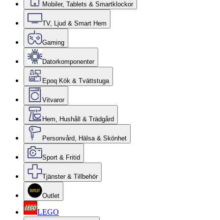
Mobiler, Tablets & Smartklockor
TV, Ljud & Smart Hem
Gaming
Datorkomponenter
Epoq Kök & Tvättstuga
Vitvaror
Hem, Hushåll & Trädgård
Personvård, Hälsa & Skönhet
Sport & Fritid
Tjänster & Tillbehör
Outlet
LEGO