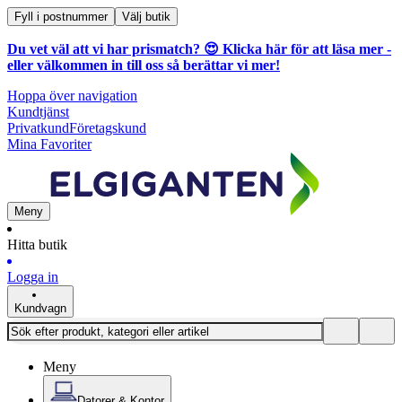
Fyll i postnummer
Välj butik
Du vet väl att vi har prismatch? 😍
Klicka här för att läsa mer
-
eller välkommen in till oss så berättar vi mer!
Hoppa över navigation
Kundtjänst
Privatkund
Företagskund
Mina Favoriter
Meny
Hitta butik
Logga in
Kundvagn
Meny
Datorer & Kontor