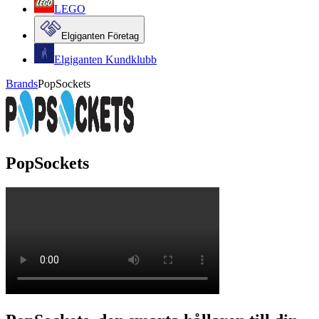
LEGO
Elgiganten Företag
Elgiganten Kundklubb
Brands
PopSockets
PopSockets