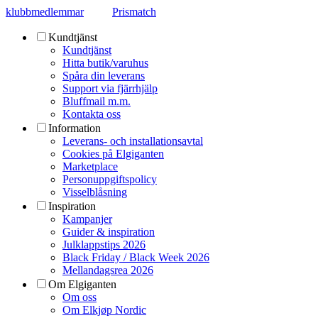
klubbmedlemmar
Prismatch
Kundtjänst
Kundtjänst
Hitta butik/varuhus
Spåra din leverans
Support via fjärrhjälp
Bluffmail m.m.
Kontakta oss
Information
Leverans- och installationsavtal
Cookies på Elgiganten
Marketplace
Personuppgiftspolicy
Visselblåsning
Inspiration
Kampanjer
Guider & inspiration
Julklappstips 2026
Black Friday / Black Week 2026
Mellandagsrea 2026
Om Elgiganten
Om oss
Om Elkjøp Nordic