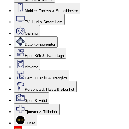
Mobiler, Tablets & Smartklockor
TV, Ljud & Smart Hem
Gaming
Datorkomponenter
Epoq Kök & Tvättstuga
Vitvaror
Hem, Hushåll & Trädgård
Personvård, Hälsa & Skönhet
Sport & Fritid
Tjänster & Tillbehör
Outlet