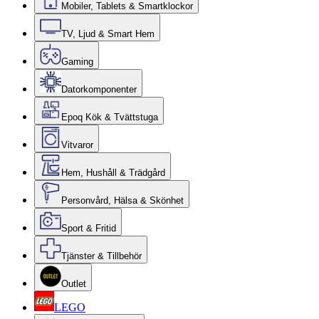
Mobiler, Tablets & Smartklockor
TV, Ljud & Smart Hem
Gaming
Datorkomponenter
Epoq Kök & Tvättstuga
Vitvaror
Hem, Hushåll & Trädgård
Personvård, Hälsa & Skönhet
Sport & Fritid
Tjänster & Tillbehör
Outlet
LEGO