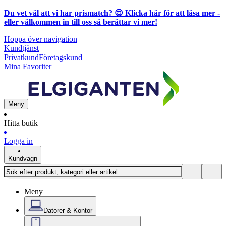
Du vet väl att vi har prismatch? 😍
Klicka här för att läsa mer
-
eller välkommen in till oss så berättar vi mer!
Hoppa över navigation
Kundtjänst
Privatkund
Företagskund
Mina Favoriter
Meny
Hitta butik
Logga in
Kundvagn
Meny
Datorer & Kontor