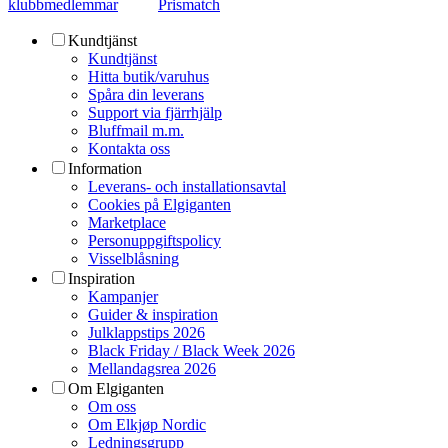
klubbmedlemmar
Prismatch
Kundtjänst
Kundtjänst
Hitta butik/varuhus
Spåra din leverans
Support via fjärrhjälp
Bluffmail m.m.
Kontakta oss
Information
Leverans- och installationsavtal
Cookies på Elgiganten
Marketplace
Personuppgiftspolicy
Visselblåsning
Inspiration
Kampanjer
Guider & inspiration
Julklappstips 2026
Black Friday / Black Week 2026
Mellandagsrea 2026
Om Elgiganten
Om oss
Om Elkjøp Nordic
Ledningsgrupp