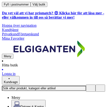
Fyll i postnummer
Välj butik
Du vet väl att vi har prismatch? 😍
Klicka här för att läsa mer
-
eller välkommen in till oss så berättar vi mer!
Hoppa över navigation
Kundtjänst
Privatkund
Företagskund
Mina Favoriter
Meny
Hitta butik
Logga in
Kundvagn
Meny
Datorer & Kontor