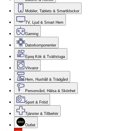
Mobiler, Tablets & Smartklockor
TV, Ljud & Smart Hem
Gaming
Datorkomponenter
Epoq Kök & Tvättstuga
Vitvaror
Hem, Hushåll & Trädgård
Personvård, Hälsa & Skönhet
Sport & Fritid
Tjänster & Tillbehör
Outlet