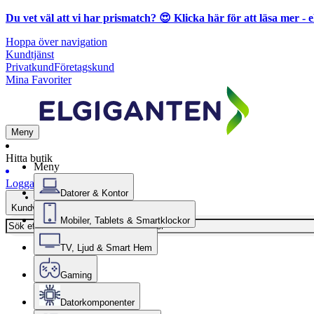
Du vet väl att vi har prismatch? 😍
Klicka här för att läsa mer
- e
Hoppa över navigation
Kundtjänst
Privatkund
Företagskund
Mina Favoriter
Meny
Hitta butik
Meny
Logga in
Datorer & Kontor
Kundvagn
Mobiler, Tablets & Smartklockor
TV, Ljud & Smart Hem
Gaming
Datorkomponenter