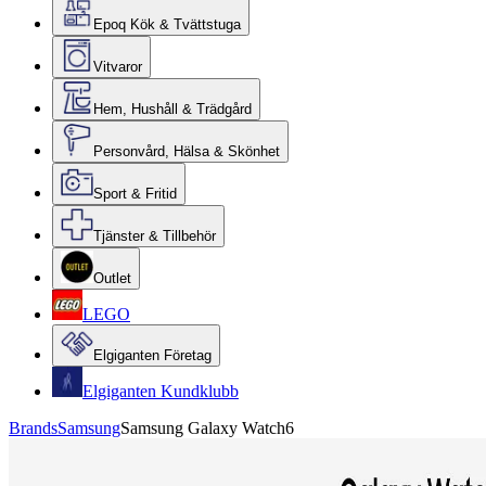
Epoq Kök & Tvättstuga
Vitvaror
Hem, Hushåll & Trädgård
Personvård, Hälsa & Skönhet
Sport & Fritid
Tjänster & Tillbehör
Outlet
LEGO
Elgiganten Företag
Elgiganten Kundklubb
Brands
Samsung
Samsung Galaxy Watch6