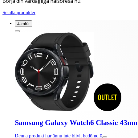
Börja din vardagliga hälsoresa nu.
Se alla produkter
Jämför
Samsung Galaxy Watch6 Classic 43mm
Denna produkt har ännu inte blivit bedömd.
0