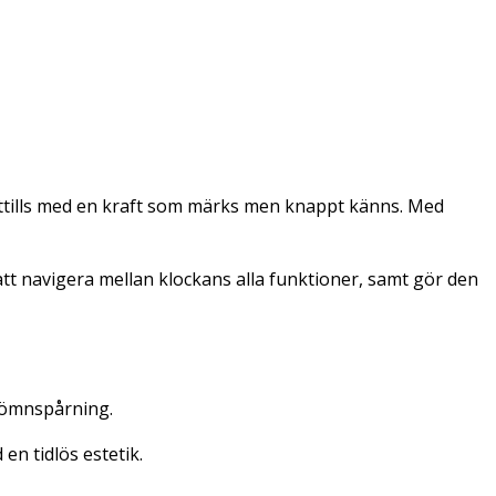
 hittills med en kraft som märks men knappt känns. Med
 att navigera mellan klockans alla funktioner, samt gör den
sömnspårning.
n tidlös estetik.