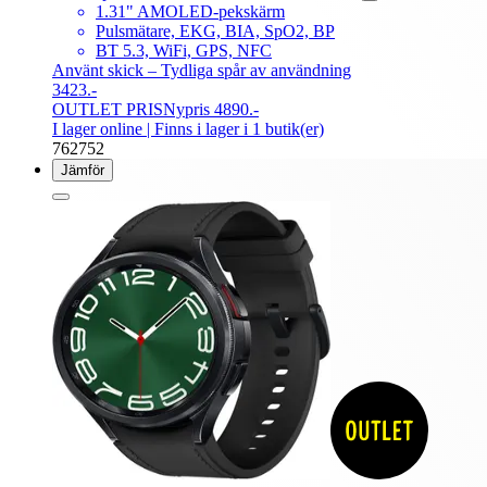
1.31" AMOLED-pekskärm
Pulsmätare, EKG, BIA, SpO2, BP
BT 5.3, WiFi, GPS, NFC
Använt skick – Tydliga spår av användning
3423.-
OUTLET PRIS
Nypris 4890.-
I lager online
| Finns i lager i 1 butik(er)
762752
Jämför