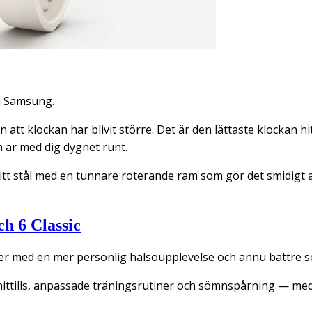
n Samsung.
 att klockan har blivit större. Det är den lättaste klockan
 är med dig dygnet runt.
tfritt stål med en tunnare roterande ram som gör det smidigt
h 6 Classic
r med en mer personlig hälsoupplevelse och ännu bättre 
ttills, anpassade träningsrutiner och sömnspårning — med e