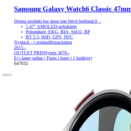
Samsung Galaxy Watch6 Classic 47mm
Denna produkt har ännu inte blivit bedömd.
0
1.47" AMOLED-pekskärm
Pulsmätare, EKG, BIA, SpO2, BP
BT 5.3, WiFi, GPS, NFC
Nyskick - i originalförpackning
2615.-
OUTLET PRIS
Nypris 3076.-
Ej i lager online
| Finns i lager i 1 butik(er)
647032