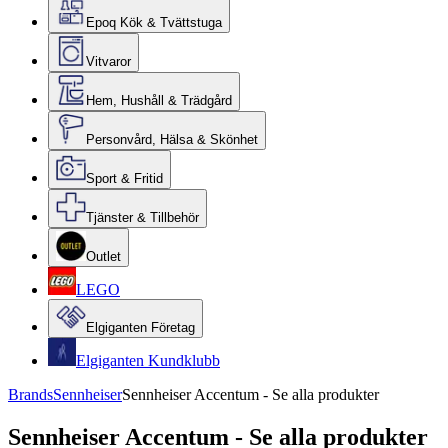
Epoq Kök & Tvättstuga
Vitvaror
Hem, Hushåll & Trädgård
Personvård, Hälsa & Skönhet
Sport & Fritid
Tjänster & Tillbehör
Outlet
LEGO
Elgiganten Företag
Elgiganten Kundklubb
Brands
Sennheiser
Sennheiser Accentum - Se alla produkter
Sennheiser Accentum - Se alla produkter