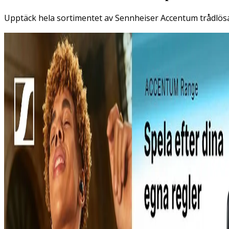
Upptäck hela sortimentet av Sennheiser Accentum trådlösa 