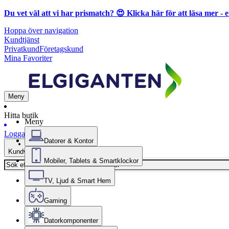
Du vet väl att vi har prismatch? 😍
Klicka här för att läsa mer
- e
Hoppa över navigation
Kundtjänst
Privatkund
Företagskund
Mina Favoriter
Meny
Hitta butik
Meny
Logga in
Datorer & Kontor
Kundvagn
Mobiler, Tablets & Smartklockor
TV, Ljud & Smart Hem
Gaming
Datorkomponenter