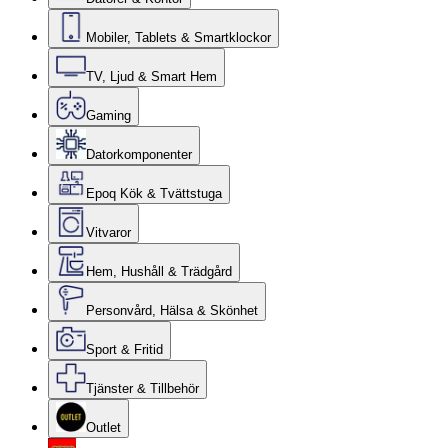
Mobiler, Tablets & Smartklockor
TV, Ljud & Smart Hem
Gaming
Datorkomponenter
Epoq Kök & Tvättstuga
Vitvaror
Hem, Hushåll & Trädgård
Personvård, Hälsa & Skönhet
Sport & Fritid
Tjänster & Tillbehör
Outlet