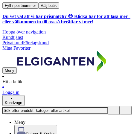
Fyll i postnummer
Välj butik
Du vet väl att vi har prismatch? 😍
Klicka här för att läsa mer
-
eller välkommen in till oss så berättar vi mer!
Hoppa över navigation
Kundtjänst
Privatkund
Företagskund
Mina Favoriter
Meny
Hitta butik
Logga in
Kundvagn
Meny
Datorer & Kontor