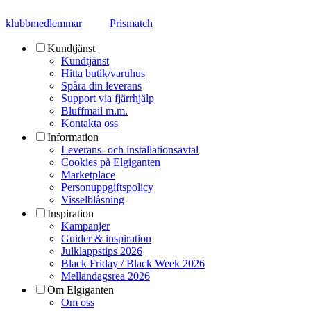
klubbmedlemmar
Prismatch
Kundtjänst
Kundtjänst
Hitta butik/varuhus
Spåra din leverans
Support via fjärrhjälp
Bluffmail m.m.
Kontakta oss
Information
Leverans- och installationsavtal
Cookies på Elgiganten
Marketplace
Personuppgiftspolicy
Visselblåsning
Inspiration
Kampanjer
Guider & inspiration
Julklappstips 2026
Black Friday / Black Week 2026
Mellandagsrea 2026
Om Elgiganten
Om oss