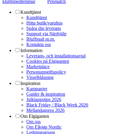
klubbmedlemmar
Prismatch
Kundtjänst
Kundtjänst
Hitta butik/varuhus
Spåra din leverans
Support via fjärrhjälp
Bluffmail m.m.
Kontakta oss
Information
Leverans- och installationsavtal
Cookies på Elgiganten
Marketplace
Personuppgiftspolicy
Visselblåsning
Inspiration
Kampanjer
Guider & inspiration
Julklappstips 2026
Black Friday / Black Week 2026
Mellandagsrea 2026
Om Elgiganten
Om oss
Om Elkjøp Nordic
Ledningsgrupp