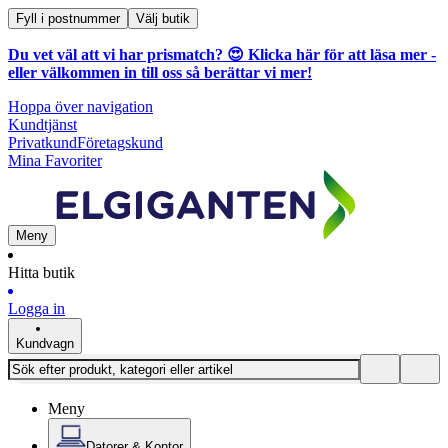
Fyll i postnummer
Välj butik
Du vet väl att vi har prismatch? 😍
Klicka här för att läsa mer
-
eller välkommen in till oss så berättar vi mer!
Hoppa över navigation
Kundtjänst
Privatkund
Företagskund
Mina Favoriter
Meny
Hitta butik
Logga in
Kundvagn
Meny
Datorer & Kontor