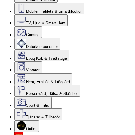
Mobiler, Tablets & Smartklockor
TV, Ljud & Smart Hem
Gaming
Datorkomponenter
Epoq Kök & Tvättstuga
Vitvaror
Hem, Hushåll & Trädgård
Personvård, Hälsa & Skönhet
Sport & Fritid
Tjänster & Tillbehör
Outlet