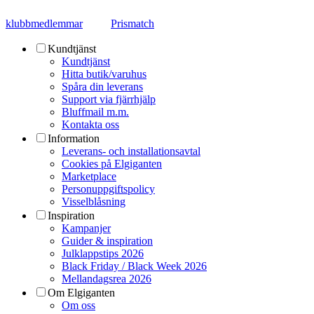
klubbmedlemmar
Prismatch
Kundtjänst
Kundtjänst
Hitta butik/varuhus
Spåra din leverans
Support via fjärrhjälp
Bluffmail m.m.
Kontakta oss
Information
Leverans- och installationsavtal
Cookies på Elgiganten
Marketplace
Personuppgiftspolicy
Visselblåsning
Inspiration
Kampanjer
Guider & inspiration
Julklappstips 2026
Black Friday / Black Week 2026
Mellandagsrea 2026
Om Elgiganten
Om oss