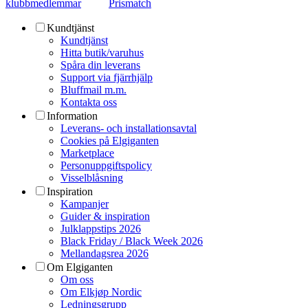
klubbmedlemmar
Prismatch
Kundtjänst
Kundtjänst
Hitta butik/varuhus
Spåra din leverans
Support via fjärrhjälp
Bluffmail m.m.
Kontakta oss
Information
Leverans- och installationsavtal
Cookies på Elgiganten
Marketplace
Personuppgiftspolicy
Visselblåsning
Inspiration
Kampanjer
Guider & inspiration
Julklappstips 2026
Black Friday / Black Week 2026
Mellandagsrea 2026
Om Elgiganten
Om oss
Om Elkjøp Nordic
Ledningsgrupp