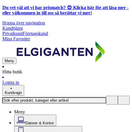
Du vet väl att vi har prismatch? 😍
Klicka här för att läsa mer
-
eller välkommen in till oss så berättar vi mer!
Hoppa över navigation
Kundtjänst
Privatkund
Företagskund
Mina Favoriter
Meny
Hitta butik
Logga in
Kundvagn
Meny
Datorer & Kontor