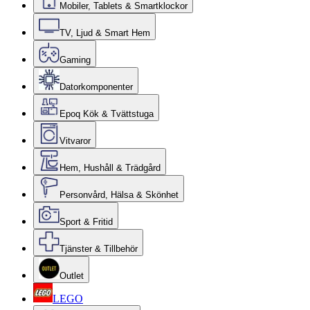
Mobiler, Tablets & Smartklockor
TV, Ljud & Smart Hem
Gaming
Datorkomponenter
Epoq Kök & Tvättstuga
Vitvaror
Hem, Hushåll & Trädgård
Personvård, Hälsa & Skönhet
Sport & Fritid
Tjänster & Tillbehör
Outlet
LEGO