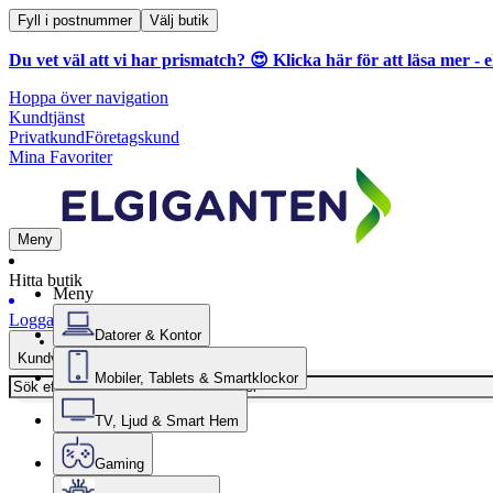
Fyll i postnummer
Välj butik
Du vet väl att vi har prismatch? 😍
Klicka här för att läsa mer
- e
Hoppa över navigation
Kundtjänst
Privatkund
Företagskund
Mina Favoriter
Meny
Hitta butik
Meny
Logga in
Datorer & Kontor
Kundvagn
Mobiler, Tablets & Smartklockor
TV, Ljud & Smart Hem
Gaming