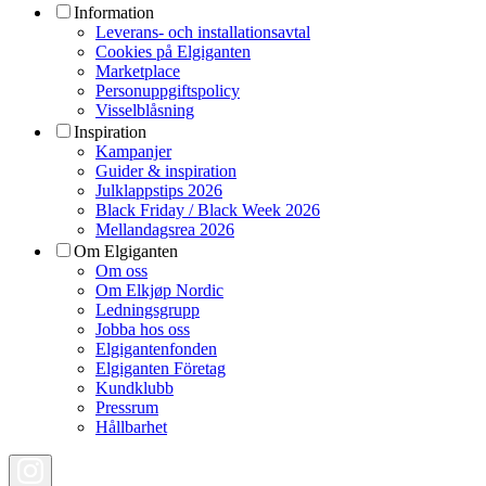
Information
Leverans- och installationsavtal
Cookies på Elgiganten
Marketplace
Personuppgiftspolicy
Visselblåsning
Inspiration
Kampanjer
Guider & inspiration
Julklappstips 2026
Black Friday / Black Week 2026
Mellandagsrea 2026
Om Elgiganten
Om oss
Om Elkjøp Nordic
Ledningsgrupp
Jobba hos oss
Elgigantenfonden
Elgiganten Företag
Kundklubb
Pressrum
Hållbarhet