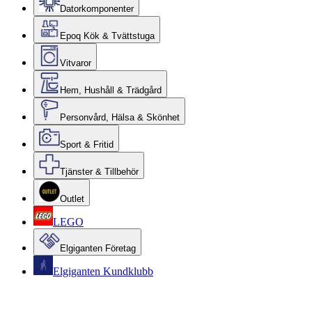
Datorkomponenter
Epoq Kök & Tvättstuga
Vitvaror
Hem, Hushåll & Trädgård
Personvård, Hälsa & Skönhet
Sport & Fritid
Tjänster & Tillbehör
Outlet
LEGO
Elgiganten Företag
Elgiganten Kundklubb