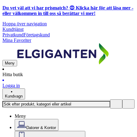
Du vet väl att vi har prismatch? 😍
Klicka här för att läsa mer
-
eller välkommen in till oss så berättar vi mer!
Hoppa över navigation
Kundtjänst
Privatkund
Företagskund
Mina Favoriter
Meny
Hitta butik
Logga in
Kundvagn
Meny
Datorer & Kontor