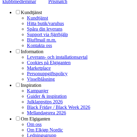
klubbmedlemmar
Prismatch
Kundtjänst
Kundtjänst
Hitta butik/varuhus
Spåra din leverans
Support via fjärrhjälp
Bluffmail m.m.
Kontakta oss
Information
Leverans- och installationsavtal
Cookies på Elgiganten
Marketplace
Personuppgiftspolicy
Visselblåsning
Inspiration
Kampanjer
Guider & inspiration
Julklappstips 2026
Black Friday / Black Week 2026
Mellandagsrea 2026
Om Elgiganten
Om oss
Om Elkjøp Nordic
Ledningsgrupp