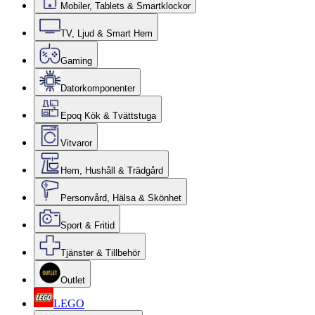
Mobiler, Tablets & Smartklockor
TV, Ljud & Smart Hem
Gaming
Datorkomponenter
Epoq Kök & Tvättstuga
Vitvaror
Hem, Hushåll & Trädgård
Personvård, Hälsa & Skönhet
Sport & Fritid
Tjänster & Tillbehör
Outlet
LEGO