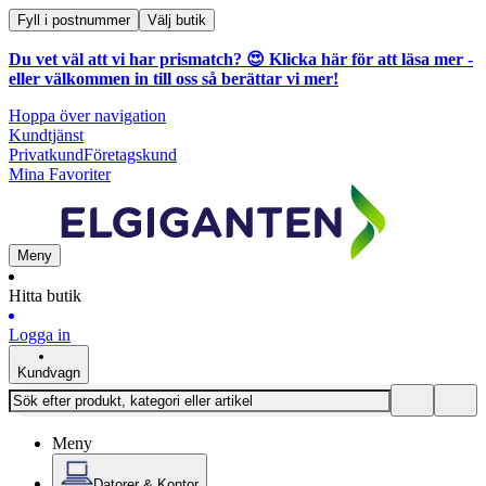
Fyll i postnummer
Välj butik
Du vet väl att vi har prismatch? 😍
Klicka här för att läsa mer
-
eller välkommen in till oss så berättar vi mer!
Hoppa över navigation
Kundtjänst
Privatkund
Företagskund
Mina Favoriter
Meny
Hitta butik
Logga in
Kundvagn
Meny
Datorer & Kontor