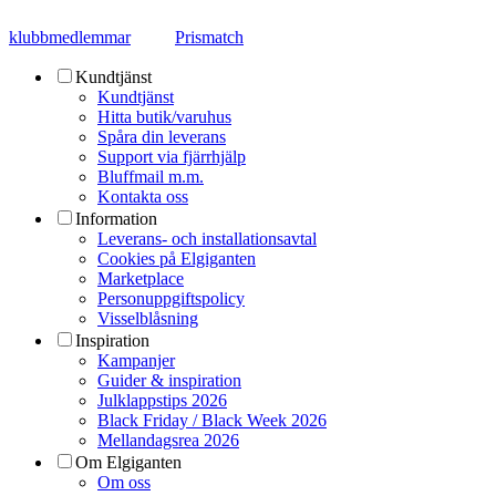
klubbmedlemmar
Prismatch
Kundtjänst
Kundtjänst
Hitta butik/varuhus
Spåra din leverans
Support via fjärrhjälp
Bluffmail m.m.
Kontakta oss
Information
Leverans- och installationsavtal
Cookies på Elgiganten
Marketplace
Personuppgiftspolicy
Visselblåsning
Inspiration
Kampanjer
Guider & inspiration
Julklappstips 2026
Black Friday / Black Week 2026
Mellandagsrea 2026
Om Elgiganten
Om oss