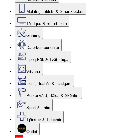
Mobiler, Tablets & Smartklockor
TV, Ljud & Smart Hem
Gaming
Datorkomponenter
Epoq Kök & Tvättstuga
Vitvaror
Hem, Hushåll & Trädgård
Personvård, Hälsa & Skönhet
Sport & Fritid
Tjänster & Tillbehör
Outlet