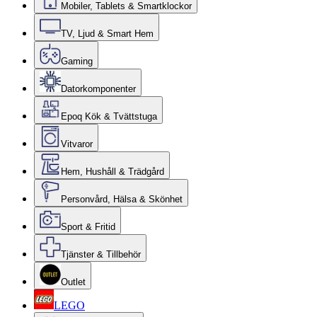
Mobiler, Tablets & Smartklockor
TV, Ljud & Smart Hem
Gaming
Datorkomponenter
Epoq Kök & Tvättstuga
Vitvaror
Hem, Hushåll & Trädgård
Personvård, Hälsa & Skönhet
Sport & Fritid
Tjänster & Tillbehör
Outlet
LEGO