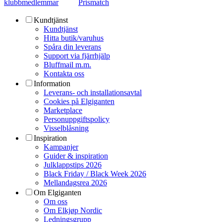
klubbmedlemmar
Prismatch
Kundtjänst
Kundtjänst
Hitta butik/varuhus
Spåra din leverans
Support via fjärrhjälp
Bluffmail m.m.
Kontakta oss
Information
Leverans- och installationsavtal
Cookies på Elgiganten
Marketplace
Personuppgiftspolicy
Visselblåsning
Inspiration
Kampanjer
Guider & inspiration
Julklappstips 2026
Black Friday / Black Week 2026
Mellandagsrea 2026
Om Elgiganten
Om oss
Om Elkjøp Nordic
Ledningsgrupp