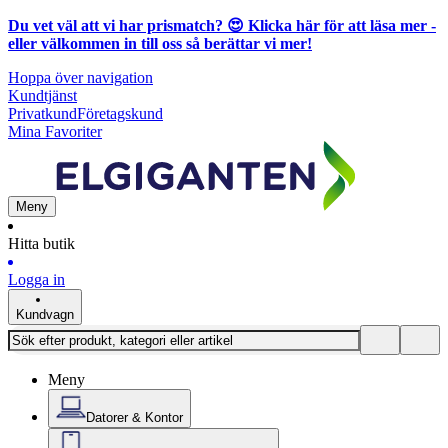
Du vet väl att vi har prismatch? 😍
Klicka här för att läsa mer
-
eller välkommen in till oss så berättar vi mer!
Hoppa över navigation
Kundtjänst
Privatkund
Företagskund
Mina Favoriter
Meny
Hitta butik
Logga in
Kundvagn
Meny
Datorer & Kontor