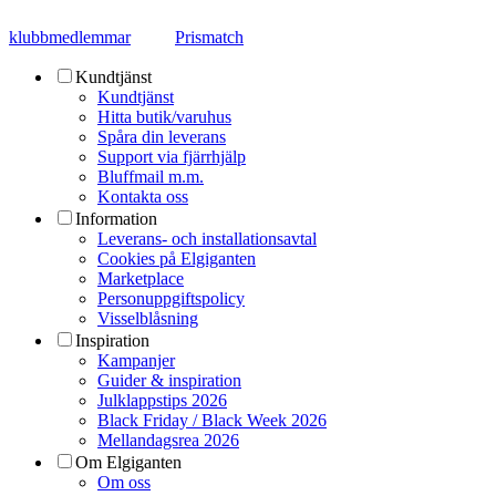
klubbmedlemmar
Prismatch
Kundtjänst
Kundtjänst
Hitta butik/varuhus
Spåra din leverans
Support via fjärrhjälp
Bluffmail m.m.
Kontakta oss
Information
Leverans- och installationsavtal
Cookies på Elgiganten
Marketplace
Personuppgiftspolicy
Visselblåsning
Inspiration
Kampanjer
Guider & inspiration
Julklappstips 2026
Black Friday / Black Week 2026
Mellandagsrea 2026
Om Elgiganten
Om oss