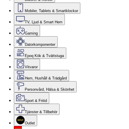
Mobiler, Tablets & Smartklockor
TV, Ljud & Smart Hem
Gaming
Datorkomponenter
Epoq Kök & Tvättstuga
Vitvaror
Hem, Hushåll & Trädgård
Personvård, Hälsa & Skönhet
Sport & Fritid
Tjänster & Tillbehör
Outlet