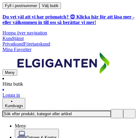
Fyll i postnummer
Välj butik
Du vet väl att vi har prismatch? 😍
Klicka här för att läsa mer
-
eller välkommen in till oss så berättar vi mer!
Hoppa över navigation
Kundtjänst
Privatkund
Företagskund
Mina Favoriter
Meny
Hitta butik
Logga in
Kundvagn
Meny
Datorer & Kontor