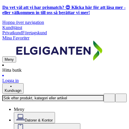
Du vet väl att vi har prismatch? 😍
Klicka här för att läsa mer
-
eller välkommen in till oss så berättar vi mer!
Hoppa över navigation
Kundtjänst
Privatkund
Företagskund
Mina Favoriter
Meny
Hitta butik
Logga in
Kundvagn
Meny
Datorer & Kontor