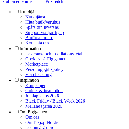
klubbmedlemmar
Prismatch
Kundtjänst
Kundtjänst
Hitta butik/varuhus
Spåra din leverans
Support via fjärrhjälp
Bluffmail m.m.
Kontakta oss
Information
Leverans- och installationsavtal
Cookies på Elgiganten
Marketplace
Personuppgiftspolicy
Visselblåsning
Inspiration
Kampanjer
Guider & inspiration
Julklappstips 2026
Black Friday / Black Week 2026
Mellandagsrea 2026
Om Elgiganten
Om oss
Om Elkjøp Nordic
Ledningsgrupp