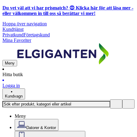
Du vet väl att vi har prismatch? 😍
Klicka här för att läsa mer
-
eller välkommen in till oss så berättar vi mer!
Hoppa över navigation
Kundtjänst
Privatkund
Företagskund
Mina Favoriter
Meny
Hitta butik
Logga in
Kundvagn
Meny
Datorer & Kontor