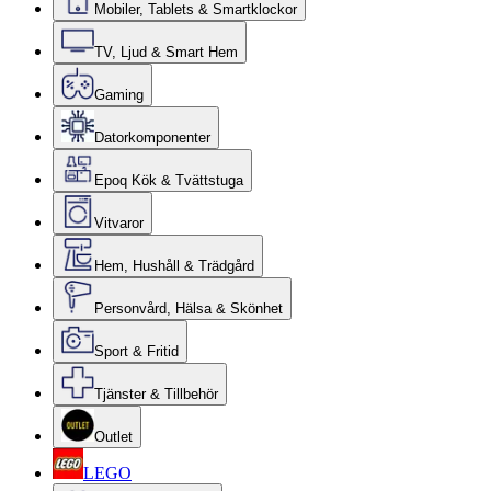
Mobiler, Tablets & Smartklockor
TV, Ljud & Smart Hem
Gaming
Datorkomponenter
Epoq Kök & Tvättstuga
Vitvaror
Hem, Hushåll & Trädgård
Personvård, Hälsa & Skönhet
Sport & Fritid
Tjänster & Tillbehör
Outlet
LEGO