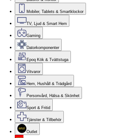
Mobiler, Tablets & Smartklockor
TV, Ljud & Smart Hem
Gaming
Datorkomponenter
Epoq Kök & Tvättstuga
Vitvaror
Hem, Hushåll & Trädgård
Personvård, Hälsa & Skönhet
Sport & Fritid
Tjänster & Tillbehör
Outlet