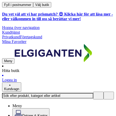
Fyll i postnummer
Välj butik
Du vet väl att vi har prismatch? 😍
Klicka här för att läsa mer
-
eller välkommen in till oss så berättar vi mer!
Hoppa över navigation
Kundtjänst
Privatkund
Företagskund
Mina Favoriter
Meny
Hitta butik
Logga in
Kundvagn
Meny
Datorer & Kontor