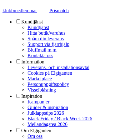
klubbmedlemmar
Prismatch
Kundtjänst
Kundtjänst
Hitta butik/varuhus
Spåra din leverans
Support via fjärrhjälp
Bluffmail m.m.
Kontakta oss
Information
Leverans- och installationsavtal
Cookies på Elgiganten
Marketplace
Personuppgiftspolicy
Visselblåsning
Inspiration
Kampanjer
Guider & inspiration
Julklappstips 2026
Black Friday / Black Week 2026
Mellandagsrea 2026
Om Elgiganten
Om oss