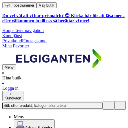
Fyll i postnummer
Välj butik
Du vet väl att vi har prismatch? 😍
Klicka här för att läsa mer
-
eller välkommen in till oss så berättar vi mer!
Hoppa över navigation
Kundtjänst
Privatkund
Företagskund
Mina Favoriter
Meny
Hitta butik
Logga in
Kundvagn
Meny
Datorer & Kontor