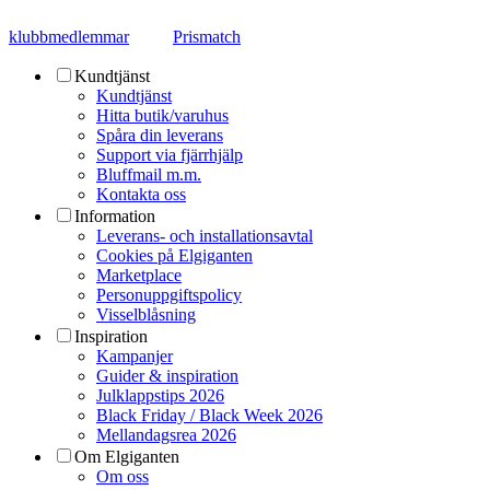
klubbmedlemmar
Prismatch
Kundtjänst
Kundtjänst
Hitta butik/varuhus
Spåra din leverans
Support via fjärrhjälp
Bluffmail m.m.
Kontakta oss
Information
Leverans- och installationsavtal
Cookies på Elgiganten
Marketplace
Personuppgiftspolicy
Visselblåsning
Inspiration
Kampanjer
Guider & inspiration
Julklappstips 2026
Black Friday / Black Week 2026
Mellandagsrea 2026
Om Elgiganten
Om oss