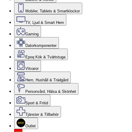
Mobiler, Tablets & Smartklockor
TV, Ljud & Smart Hem
Gaming
Datorkomponenter
Epoq Kök & Tvättstuga
Vitvaror
Hem, Hushåll & Trädgård
Personvård, Hälsa & Skönhet
Sport & Fritid
Tjänster & Tillbehör
Outlet