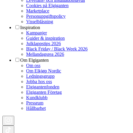
Leverans- och installationsavtal
Cookies på Elgiganten
Marketplace
Personuppgiftspolicy
Visselblåsning
Inspiration
Kampanjer
Guider & inspiration
Julklappstips 2026
Black Friday / Black Week 2026
Mellandagsrea 2026
Om Elgiganten
Om oss
Om Elkjøp Nordic
Ledningsgrupp
Jobba hos oss
Elgigantenfonden
Elgiganten Företag
Kundklubb
Pressrum
Hållbarhet