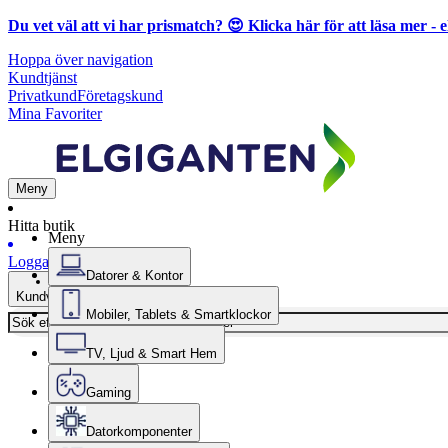
Du vet väl att vi har prismatch? 😍
Klicka här för att läsa mer
- e
Hoppa över navigation
Kundtjänst
Privatkund
Företagskund
Mina Favoriter
Meny
Hitta butik
Meny
Logga in
Datorer & Kontor
Kundvagn
Mobiler, Tablets & Smartklockor
TV, Ljud & Smart Hem
Gaming
Datorkomponenter