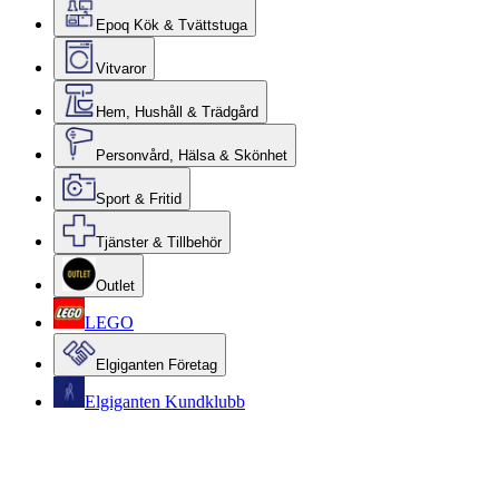
Epoq Kök & Tvättstuga
Vitvaror
Hem, Hushåll & Trädgård
Personvård, Hälsa & Skönhet
Sport & Fritid
Tjänster & Tillbehör
Outlet
LEGO
Elgiganten Företag
Elgiganten Kundklubb