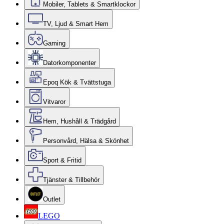
Mobiler, Tablets & Smartklockor
TV, Ljud & Smart Hem
Gaming
Datorkomponenter
Epoq Kök & Tvättstuga
Vitvaror
Hem, Hushåll & Trädgård
Personvård, Hälsa & Skönhet
Sport & Fritid
Tjänster & Tillbehör
Outlet
LEGO