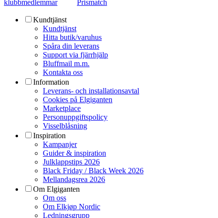
klubbmedlemmar
Prismatch
Kundtjänst
Kundtjänst
Hitta butik/varuhus
Spåra din leverans
Support via fjärrhjälp
Bluffmail m.m.
Kontakta oss
Information
Leverans- och installationsavtal
Cookies på Elgiganten
Marketplace
Personuppgiftspolicy
Visselblåsning
Inspiration
Kampanjer
Guider & inspiration
Julklappstips 2026
Black Friday / Black Week 2026
Mellandagsrea 2026
Om Elgiganten
Om oss
Om Elkjøp Nordic
Ledningsgrupp