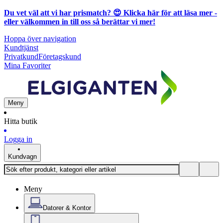
Du vet väl att vi har prismatch? 😍
Klicka här för att läsa mer
-
eller välkommen in till oss så berättar vi mer!
Hoppa över navigation
Kundtjänst
Privatkund
Företagskund
Mina Favoriter
Meny
Hitta butik
Logga in
Kundvagn
Meny
Datorer & Kontor