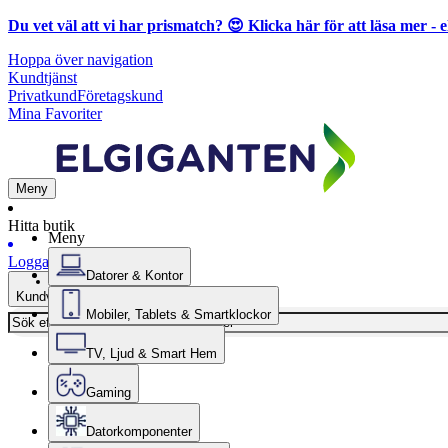
Du vet väl att vi har prismatch? 😍
Klicka här för att läsa mer
- e
Hoppa över navigation
Kundtjänst
Privatkund
Företagskund
Mina Favoriter
Meny
Hitta butik
Meny
Logga in
Datorer & Kontor
Kundvagn
Mobiler, Tablets & Smartklockor
TV, Ljud & Smart Hem
Gaming
Datorkomponenter