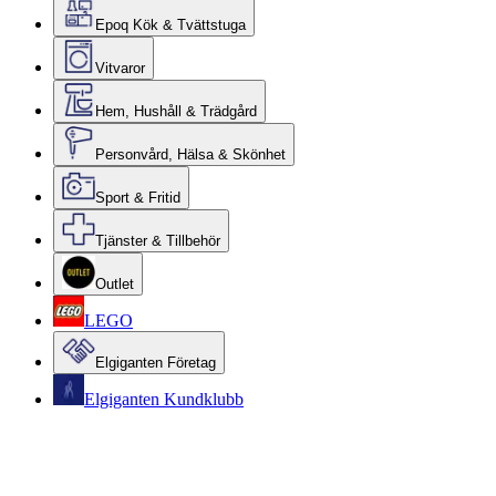
Epoq Kök & Tvättstuga
Vitvaror
Hem, Hushåll & Trädgård
Personvård, Hälsa & Skönhet
Sport & Fritid
Tjänster & Tillbehör
Outlet
LEGO
Elgiganten Företag
Elgiganten Kundklubb