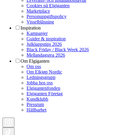
Leverans- och installationsavtal
Cookies på Elgiganten
Marketplace
Personuppgiftspolicy
Visselblåsning
Inspiration
Kampanjer
Guider & inspiration
Julklappstips 2026
Black Friday / Black Week 2026
Mellandagsrea 2026
Om Elgiganten
Om oss
Om Elkjøp Nordic
Ledningsgrupp
Jobba hos oss
Elgigantenfonden
Elgiganten Företag
Kundklubb
Pressrum
Hållbarhet