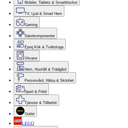
Mobiler, Tablets & Smartklockor
TV, Ljud & Smart Hem
Gaming
Datorkomponenter
Epoq Kök & Tvättstuga
Vitvaror
Hem, Hushåll & Trädgård
Personvård, Hälsa & Skönhet
Sport & Fritid
Tjänster & Tillbehör
Outlet
LEGO