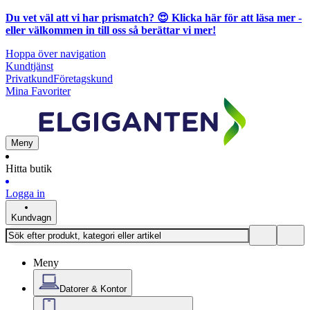
Du vet väl att vi har prismatch? 😍
Klicka här för att läsa mer
-
eller välkommen in till oss så berättar vi mer!
Hoppa över navigation
Kundtjänst
Privatkund
Företagskund
Mina Favoriter
Meny
Hitta butik
Logga in
Kundvagn
Meny
Datorer & Kontor