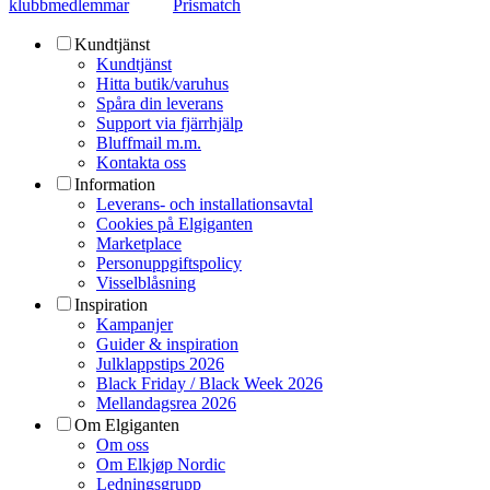
klubbmedlemmar
Prismatch
Kundtjänst
Kundtjänst
Hitta butik/varuhus
Spåra din leverans
Support via fjärrhjälp
Bluffmail m.m.
Kontakta oss
Information
Leverans- och installationsavtal
Cookies på Elgiganten
Marketplace
Personuppgiftspolicy
Visselblåsning
Inspiration
Kampanjer
Guider & inspiration
Julklappstips 2026
Black Friday / Black Week 2026
Mellandagsrea 2026
Om Elgiganten
Om oss
Om Elkjøp Nordic
Ledningsgrupp