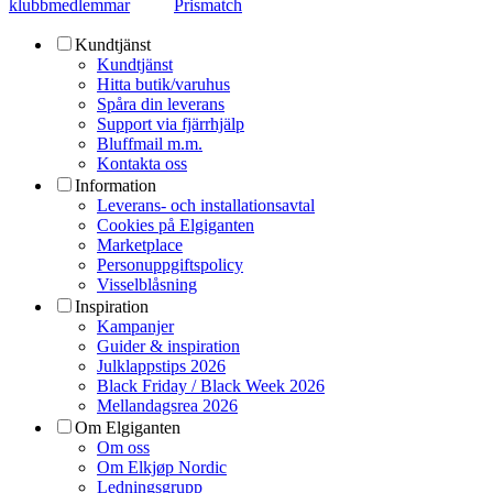
klubbmedlemmar
Prismatch
Kundtjänst
Kundtjänst
Hitta butik/varuhus
Spåra din leverans
Support via fjärrhjälp
Bluffmail m.m.
Kontakta oss
Information
Leverans- och installationsavtal
Cookies på Elgiganten
Marketplace
Personuppgiftspolicy
Visselblåsning
Inspiration
Kampanjer
Guider & inspiration
Julklappstips 2026
Black Friday / Black Week 2026
Mellandagsrea 2026
Om Elgiganten
Om oss
Om Elkjøp Nordic
Ledningsgrupp