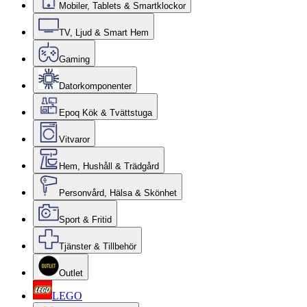
Mobiler, Tablets & Smartklockor
TV, Ljud & Smart Hem
Gaming
Datorkomponenter
Epoq Kök & Tvättstuga
Vitvaror
Hem, Hushåll & Trädgård
Personvård, Hälsa & Skönhet
Sport & Fritid
Tjänster & Tillbehör
Outlet
LEGO