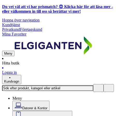
Du vet väl att vi har prismatch? 😍
Klicka här för att läsa mer
-
eller välkommen in till oss så berättar vi mer!
Hoppa över navigation
Kundtjänst
Privatkund
Företagskund
Mina Favoriter
Meny
Hitta butik
Logga in
Kundvagn
Meny
Datorer & Kontor