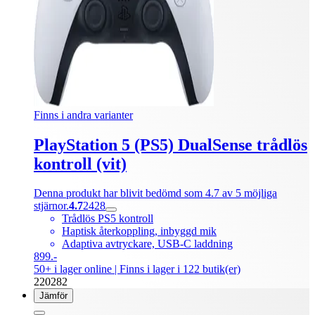
Finns i andra varianter
PlayStation 5 (PS5) DualSense trådlös
kontroll (vit)
Denna produkt har blivit bedömd som 4.7 av 5 möjliga
stjärnor.
4.7
2428
Trådlös PS5 kontroll
Haptisk återkoppling, inbyggd mik
Adaptiva avtryckare, USB-C laddning
899.-
50+ i lager online
| Finns i lager i 122 butik(er)
220282
Jämför