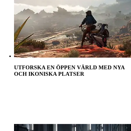
UTFORSKA EN ÖPPEN VÄRLD MED NYA
OCH IKONISKA PLATSER
Utforska distinkta platser med livliga städer och
kantiner. Tävla över vidsträckta utomhuslandskap
på din speeder. Varje plats ger nya äventyr, unika
utmaningar och lockande belöningar om du är villig
att ta risken.