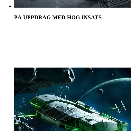
PÅ UPPDRAG MED HÖG INSATS
Ta på dig högriskuppdrag med hög belöning från
galaxens brottssyndikat. Stjäl värdefulla varor,
infiltrera hemliga platser och överlista fiender som
en av galaxens mest eftertraktade. Varje val du gör
påverkar ditt ständigt föränderliga rykte.