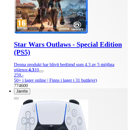
Star Wars Outlaws - Special Edition
(PS5)
Denna produkt har blivit bedömd som 4.3 av 5 möjliga
stjärnor.
4.3
10
259.-
50+ i lager online
| Finns i lager i 31 butik(er)
774600
Jämför