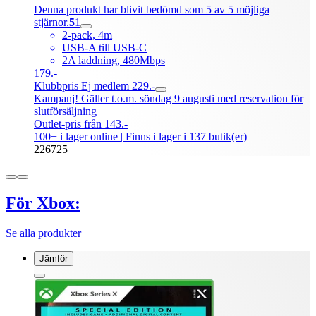
Denna produkt har blivit bedömd som 5 av 5 möjliga
stjärnor.
5
1
2-pack, 4m
USB-A till USB-C
2A laddning, 480Mbps
179.-
Klubbpris
Ej medlem 229.-
Kampanj! Gäller t.o.m. söndag 9 augusti med reservation för
slutförsäljning
Outlet-pris från 143.-
100+ i lager online
| Finns i lager i 137 butik(er)
226725
För Xbox:
Se alla produkter
Jämför