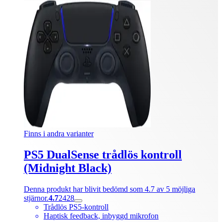
Finns i andra varianter
PS5 DualSense trådlös kontroll
(Midnight Black)
Denna produkt har blivit bedömd som 4.7 av 5 möjliga
stjärnor.
4.7
2428
Trådlös PS5-kontroll
Haptisk feedback, inbyggd mikrofon