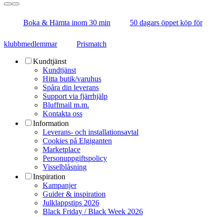
Boka & Hämta inom 30 min
50 dagars öppet köp för
klubbmedlemmar
Prismatch
Kundtjänst
Kundtjänst
Hitta butik/varuhus
Spåra din leverans
Support via fjärrhjälp
Bluffmail m.m.
Kontakta oss
Information
Leverans- och installationsavtal
Cookies på Elgiganten
Marketplace
Personuppgiftspolicy
Visselblåsning
Inspiration
Kampanjer
Guider & inspiration
Julklappstips 2026
Black Friday / Black Week 2026