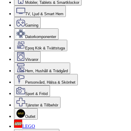
Mobiler, Tablets & Smartklockor
TV, Ljud & Smart Hem
Gaming
Datorkomponenter
Epoq Kök & Tvättstuga
Vitvaror
Hem, Hushåll & Trädgård
Personvård, Hälsa & Skönhet
Sport & Fritid
Tjänster & Tillbehör
Outlet
LEGO