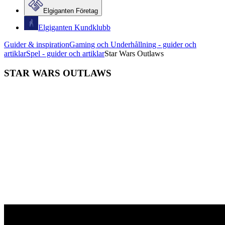
Elgiganten Företag
Elgiganten Kundklubb
Guider & inspiration
Gaming och Underhållning - guider och
artiklar
Spel - guider och artiklar
Star Wars Outlaws
STAR WARS OUTLAWS
Upplev det första Star Wars™-spelet någonsin med en
öppen värld och utforska olika planeter över hela
galaxen, både nya och ikoniska. Riskera allt som Kay
Vess, en svindlare på uppgång ute efter frihet och medel
för att starta ett nytt liv. Slåss, stjäl och använd list på din
väg genom galaxens brottssyndikat som en av galaxens
mest jagade.
Galaxen är full av möjligheter, om du är villig att ta risken.