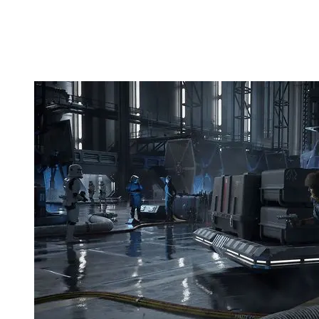
situationer till din fördel med Nix vid din sida: slåss
med din blaster, övervinn fiender med smygande
och prylar, eller hitta de rätta ögonblicken för att
distrahera fiender och få övertaget.