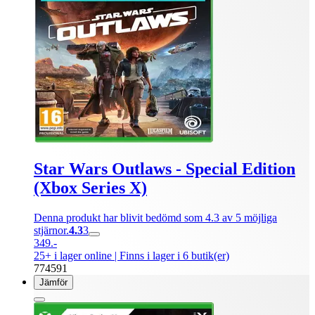
Star Wars Outlaws - Special Edition
(Xbox Series X)
Denna produkt har blivit bedömd som 4.3 av 5 möjliga
stjärnor.
4.3
3
349.-
25+ i lager online
| Finns i lager i 6 butik(er)
774591
Jämför