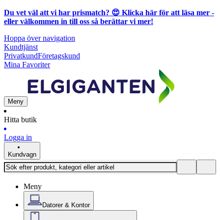
Du vet väl att vi har prismatch? 😍
Klicka här för att läsa mer
-
eller välkommen in till oss så berättar vi mer!
Hoppa över navigation
Kundtjänst
Privatkund
Företagskund
Mina Favoriter
Meny
Hitta butik
Logga in
Kundvagn
Meny
Datorer & Kontor