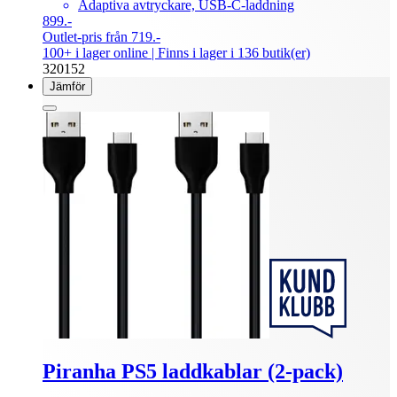
Adaptiva avtryckare, USB-C-laddning
899.-
Outlet-pris från 719.-
100+ i lager online
| Finns i lager i 136 butik(er)
320152
Jämför
Piranha PS5 laddkablar (2-pack)