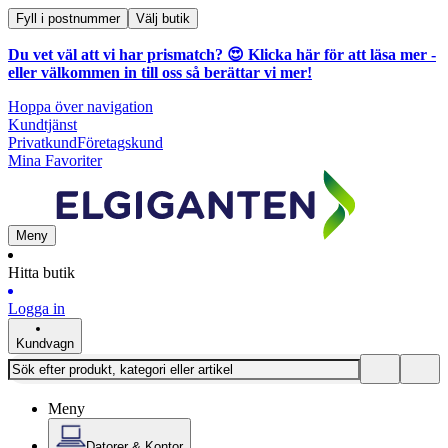
Fyll i postnummer
Välj butik
Du vet väl att vi har prismatch? 😍
Klicka här för att läsa mer
-
eller välkommen in till oss så berättar vi mer!
Hoppa över navigation
Kundtjänst
Privatkund
Företagskund
Mina Favoriter
Meny
Hitta butik
Logga in
Kundvagn
Meny
Datorer & Kontor