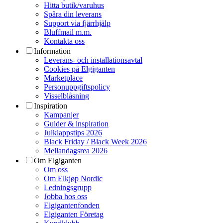
Hitta butik/varuhus
Spåra din leverans
Support via fjärrhjälp
Bluffmail m.m.
Kontakta oss
Information
Leverans- och installationsavtal
Cookies på Elgiganten
Marketplace
Personuppgiftspolicy
Visselblåsning
Inspiration
Kampanjer
Guider & inspiration
Julklappstips 2026
Black Friday / Black Week 2026
Mellandagsrea 2026
Om Elgiganten
Om oss
Om Elkjøp Nordic
Ledningsgrupp
Jobba hos oss
Elgigantenfonden
Elgiganten Företag