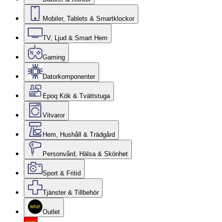
Mobiler, Tablets & Smartklockor
TV, Ljud & Smart Hem
Gaming
Datorkomponenter
Epoq Kök & Tvättstuga
Vitvaror
Hem, Hushåll & Trädgård
Personvård, Hälsa & Skönhet
Sport & Fritid
Tjänster & Tillbehör
Outlet