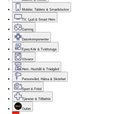
Mobiler, Tablets & Smartklockor
TV, Ljud & Smart Hem
Gaming
Datorkomponenter
Epoq Kök & Tvättstuga
Vitvaror
Hem, Hushåll & Trädgård
Personvård, Hälsa & Skönhet
Sport & Fritid
Tjänster & Tillbehör
Outlet