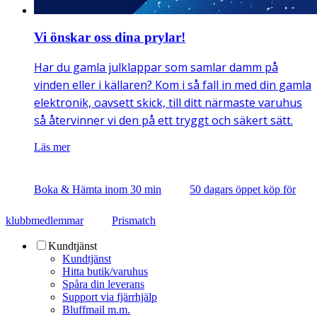
Vi önskar oss dina prylar!
Har du gamla julklappar som samlar damm på
vinden eller i källaren? Kom i så fall in med din gamla
elektronik, oavsett skick, till ditt närmaste varuhus
så återvinner vi den på ett tryggt och säkert sätt.
Läs mer
Boka & Hämta inom 30 min
50 dagars öppet köp för
klubbmedlemmar
Prismatch
Kundtjänst
Kundtjänst
Hitta butik/varuhus
Spåra din leverans
Support via fjärrhjälp
Bluffmail m.m.