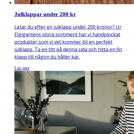
Julklappar under 200 kr
Letar du efter en julklapp under 200 kronor? Ur
Elgigantens stora sortiment har vi handplockat
produkter som vi vet kommer bli en perfekt
julklapp. Ta en titt på denna sida och hitta en fin
klapp till någon du håller kär.
Läs mer