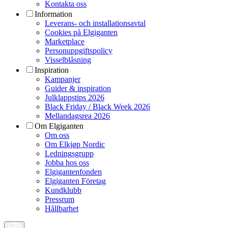
Kontakta oss
Information
Leverans- och installationsavtal
Cookies på Elgiganten
Marketplace
Personuppgiftspolicy
Visselblåsning
Inspiration
Kampanjer
Guider & inspiration
Julklappstips 2026
Black Friday / Black Week 2026
Mellandagsrea 2026
Om Elgiganten
Om oss
Om Elkjøp Nordic
Ledningsgrupp
Jobba hos oss
Elgigantenfonden
Elgiganten Företag
Kundklubb
Pressrum
Hållbarhet