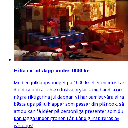
Hitta en julklapp under 1000 kr
Med en julklappsbudget på 1000 kr eller mindre kan
du hitta unika och exklusiva prylar – med andra ord
några riktigt fina julklappar. Vi har samlat våra allra
bästa tips på julklappar som passar din plånbok, så
att du kan få idéer på personliga presenter som du
kan lägga under granen i år. Låt dig inspireras av
våra tips!