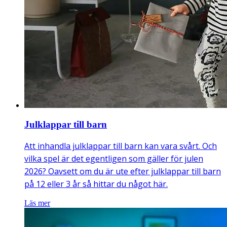
Julklappar till barn
Att inhandla julklappar till barn kan vara svårt. Och
vilka spel är det egentligen som gäller för julen
2026? Oavsett om du är ute efter julklappar till barn
på 12 eller 3 år så hittar du något här.
Läs mer