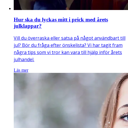
Hur ska du lyckas mitt i prick med årets
julklappar?
Vill du överraska eller satsa på något användbart till
jul? Bör du fråga efter önskelista? Vi har tagit fram
några tips som vi tror kan vara till hjälp inför årets
julhandel.
Läs mer