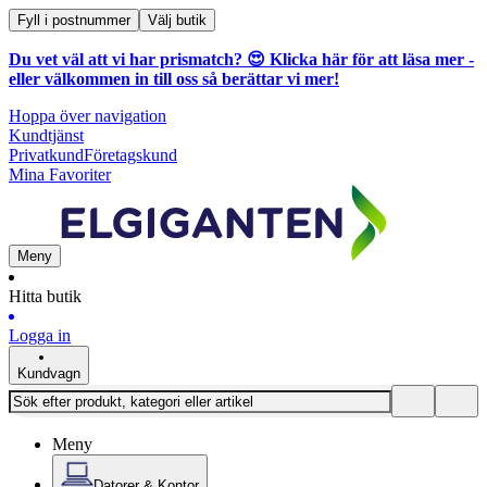
Fyll i postnummer
Välj butik
Du vet väl att vi har prismatch? 😍
Klicka här för att läsa mer
-
eller välkommen in till oss så berättar vi mer!
Hoppa över navigation
Kundtjänst
Privatkund
Företagskund
Mina Favoriter
Meny
Hitta butik
Logga in
Kundvagn
Meny
Datorer & Kontor