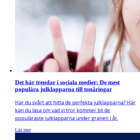
Det här trendar i sociala medier: De mest
populära julklapparna till tonåringar
Har du svårt att hitta de perfekta julklapparna? Här
kan du läsa om vad vi tror kommer bli de
populäraste julklapparna under granen i år.
Läs mer