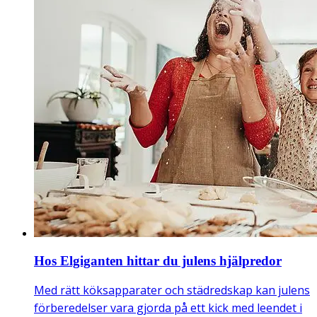
Hos Elgiganten hittar du julens hjälpredor
Med rätt köksapparater och städredskap kan julens
förberedelser vara gjorda på ett kick med leendet i