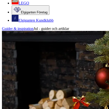
LEGO
Elgiganten Företag
Elgiganten Kundklubb
Guider & inspiration
Jul - guider och artiklar