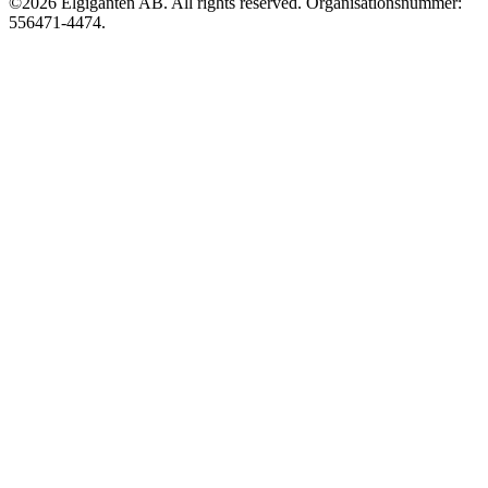
©2026 Elgiganten AB. All rights reserved. Organisationsnummer:
556471-4474.