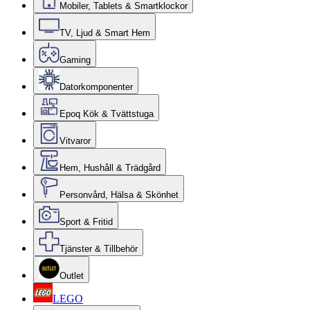
Mobiler, Tablets & Smartklockor
TV, Ljud & Smart Hem
Gaming
Datorkomponenter
Epoq Kök & Tvättstuga
Vitvaror
Hem, Hushåll & Trädgård
Personvård, Hälsa & Skönhet
Sport & Fritid
Tjänster & Tillbehör
Outlet
LEGO