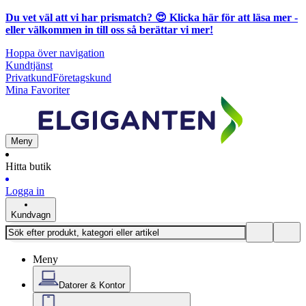
Du vet väl att vi har prismatch? 😍
Klicka här för att läsa mer
-
eller välkommen in till oss så berättar vi mer!
Hoppa över navigation
Kundtjänst
Privatkund
Företagskund
Mina Favoriter
Meny
Hitta butik
Logga in
Kundvagn
Meny
Datorer & Kontor