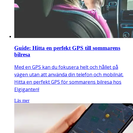
Guide: Hitta en perfekt GPS till sommarens
bilresa
Med en GPS kan du fokusera helt och hållet på
vägen utan att använda din telefon och mobilnät.
Hitta en perfekt GPS för sommarens bilresa hos
Elgiganten!
Läs mer