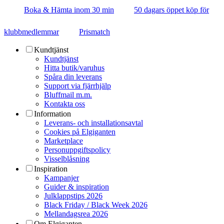
Boka & Hämta inom 30 min
50 dagars öppet köp för
klubbmedlemmar
Prismatch
Kundtjänst
Kundtjänst
Hitta butik/varuhus
Spåra din leverans
Support via fjärrhjälp
Bluffmail m.m.
Kontakta oss
Information
Leverans- och installationsavtal
Cookies på Elgiganten
Marketplace
Personuppgiftspolicy
Visselblåsning
Inspiration
Kampanjer
Guider & inspiration
Julklappstips 2026
Black Friday / Black Week 2026
Mellandagsrea 2026
Om Elgiganten