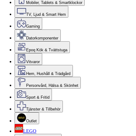
Mobiler, Tablets & Smartklockor
TV, Ljud & Smart Hem
Gaming
Datorkomponenter
Epoq Kök & Tvättstuga
Vitvaror
Hem, Hushåll & Trädgård
Personvård, Hälsa & Skönhet
Sport & Fritid
Tjänster & Tillbehör
Outlet
LEGO