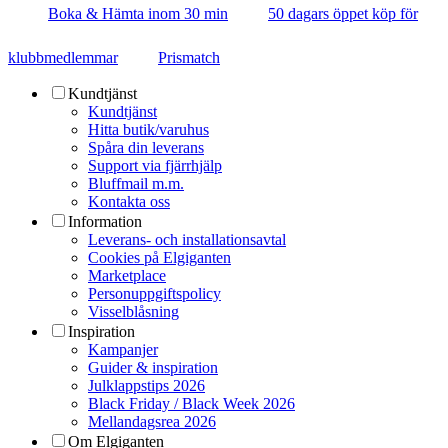
Boka & Hämta inom 30 min
50 dagars öppet köp för
klubbmedlemmar
Prismatch
Kundtjänst
Kundtjänst
Hitta butik/varuhus
Spåra din leverans
Support via fjärrhjälp
Bluffmail m.m.
Kontakta oss
Information
Leverans- och installationsavtal
Cookies på Elgiganten
Marketplace
Personuppgiftspolicy
Visselblåsning
Inspiration
Kampanjer
Guider & inspiration
Julklappstips 2026
Black Friday / Black Week 2026
Mellandagsrea 2026
Om Elgiganten