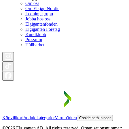
Om oss
Om Elkjøp Nordic
Ledningsgrupp
Jobba hos oss
Elgigantenfonden
Elgiganten Företag
Kundklubb
Pressrum
Hållbarhet
Köpvillkor
Produktkategorier
Varumärken
Cookieinställningar
©2026 Elgiganten AB. All rights reserved. Organisationsnummer: