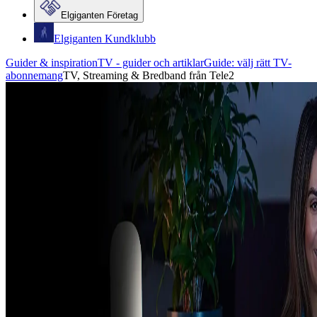
Elgiganten Företag
Elgiganten Kundklubb
Guider & inspiration
TV - guider och artiklar
Guide: välj rätt TV-
abonnemang
TV, Streaming & Bredband från Tele2