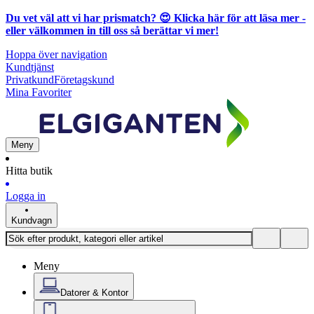
Du vet väl att vi har prismatch? 😍
Klicka här för att läsa mer
-
eller välkommen in till oss så berättar vi mer!
Hoppa över navigation
Kundtjänst
Privatkund
Företagskund
Mina Favoriter
Meny
Hitta butik
Logga in
Kundvagn
Meny
Datorer & Kontor