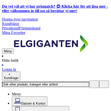
Du vet väl att vi har prismatch? 😍
Klicka här för att läsa mer
-
eller välkommen in till oss så berättar vi mer!
Hoppa över navigation
Kundtjänst
Privatkund
Företagskund
Mina Favoriter
Meny
Hitta butik
Logga in
Kundvagn
Meny
Datorer & Kontor