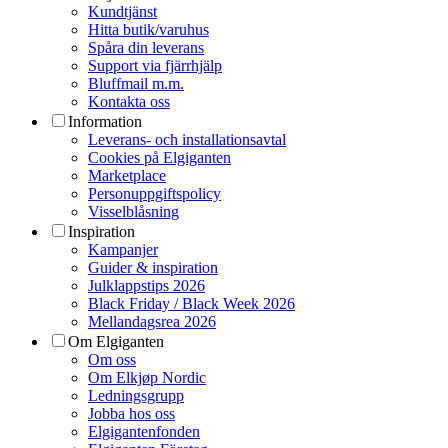
Kundtjänst
Hitta butik/varuhus
Spåra din leverans
Support via fjärrhjälp
Bluffmail m.m.
Kontakta oss
Information
Leverans- och installationsavtal
Cookies på Elgiganten
Marketplace
Personuppgiftspolicy
Visselblåsning
Inspiration
Kampanjer
Guider & inspiration
Julklappstips 2026
Black Friday / Black Week 2026
Mellandagsrea 2026
Om Elgiganten
Om oss
Om Elkjøp Nordic
Ledningsgrupp
Jobba hos oss
Elgigantenfonden