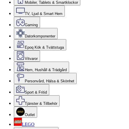
Mobiler, Tablets & Smartklockor
TV, Ljud & Smart Hem
Gaming
Datorkomponenter
Epoq Kök & Tvättstuga
Vitvaror
Hem, Hushåll & Trädgård
Personvård, Hälsa & Skönhet
Sport & Fritid
Tjänster & Tillbehör
Outlet
LEGO