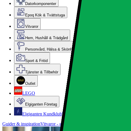
Datorkomponenter
Epoq Kök & Tvättstuga
Vitvaror
Hem, Hushåll & Trädgård
Personvård, Hälsa & Skönhet
Sport & Fritid
Tjänster & Tillbehör
Outlet
LEGO
Elgiganten Företag
Elgiganten Kundklubb
Guider & inspiration
Vitvaror - guider och artiklar
Diskmaskin - guider 