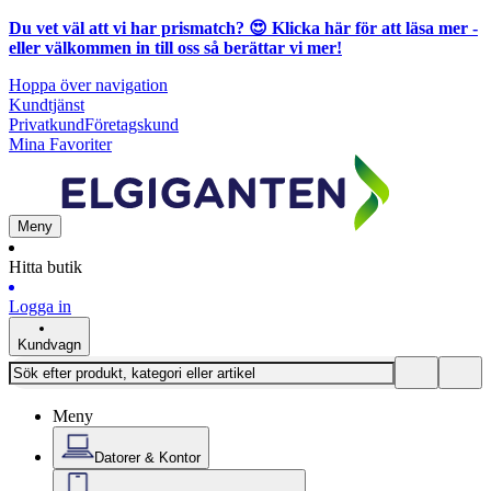
Du vet väl att vi har prismatch? 😍
Klicka här för att läsa mer
-
eller välkommen in till oss så berättar vi mer!
Hoppa över navigation
Kundtjänst
Privatkund
Företagskund
Mina Favoriter
Meny
Hitta butik
Logga in
Kundvagn
Meny
Datorer & Kontor