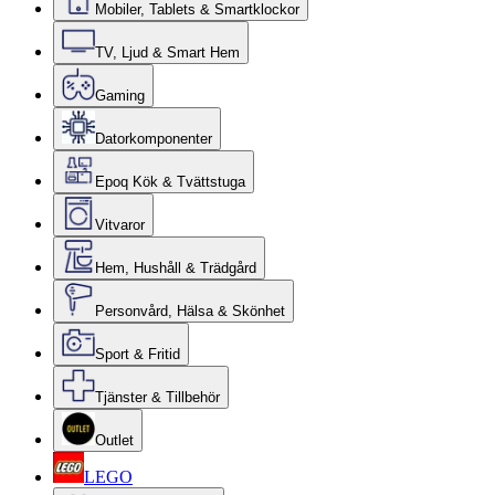
Mobiler, Tablets & Smartklockor
TV, Ljud & Smart Hem
Gaming
Datorkomponenter
Epoq Kök & Tvättstuga
Vitvaror
Hem, Hushåll & Trädgård
Personvård, Hälsa & Skönhet
Sport & Fritid
Tjänster & Tillbehör
Outlet
LEGO