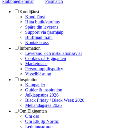
klubbmedlemmar
Prismatch
Kundtjänst
Kundtjänst
Hitta butik/varuhus
Spåra din leverans
Support via fjärrhjälp
Bluffmail m.m.
Kontakta oss
Information
Leverans- och installationsavtal
Cookies på Elgiganten
Marketplace
Personuppgiftspolicy
Visselblåsning
Inspiration
Kampanjer
Guider & inspiration
Julklappstips 2026
Black Friday / Black Week 2026
Mellandagsrea 2026
Om Elgiganten
Om oss
Om Elkjøp Nordic
Ledningsgrupp