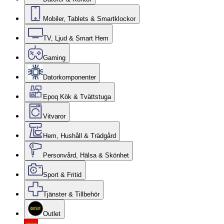
Mobiler, Tablets & Smartklockor
TV, Ljud & Smart Hem
Gaming
Datorkomponenter
Epoq Kök & Tvättstuga
Vitvaror
Hem, Hushåll & Trädgård
Personvård, Hälsa & Skönhet
Sport & Fritid
Tjänster & Tillbehör
Outlet