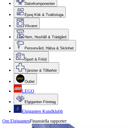
Datorkomponenter
Epoq Kök & Tvättstuga
Vitvaror
Hem, Hushåll & Trädgård
Personvård, Hälsa & Skönhet
Sport & Fritid
Tjänster & Tillbehör
Outlet
LEGO
Elgiganten Företag
Elgiganten Kundklubb
Om Elgiganten
Finansiella rapporter