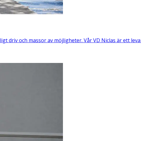
rligt driv och massor av möjligheter. Vår VD Niclas är ett lev