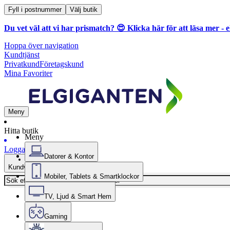
Fyll i postnummer
Välj butik
Du vet väl att vi har prismatch? 😍
Klicka här för att läsa mer
- e
Hoppa över navigation
Kundtjänst
Privatkund
Företagskund
Mina Favoriter
Meny
Hitta butik
Meny
Logga in
Datorer & Kontor
Kundvagn
Mobiler, Tablets & Smartklockor
TV, Ljud & Smart Hem
Gaming