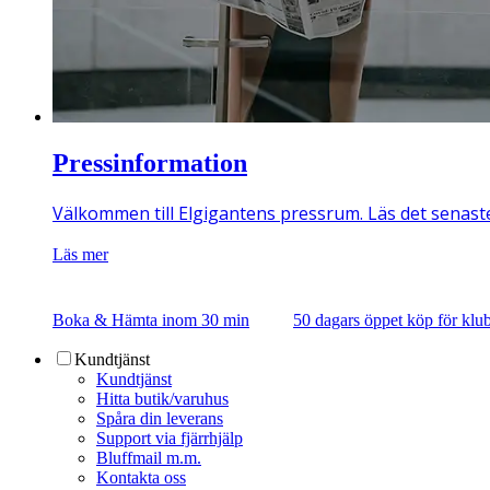
Pressinformation
Välkommen till Elgigantens pressrum. Läs det senast
Läs mer
Boka & Hämta inom 30 min
50 dagars öppet köp för k
Kundtjänst
Kundtjänst
Hitta butik/varuhus
Spåra din leverans
Support via fjärrhjälp
Bluffmail m.m.
Kontakta oss