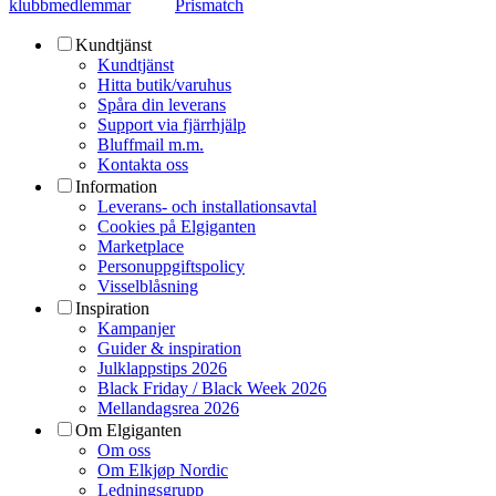
klubbmedlemmar
Prismatch
Kundtjänst
Kundtjänst
Hitta butik/varuhus
Spåra din leverans
Support via fjärrhjälp
Bluffmail m.m.
Kontakta oss
Information
Leverans- och installationsavtal
Cookies på Elgiganten
Marketplace
Personuppgiftspolicy
Visselblåsning
Inspiration
Kampanjer
Guider & inspiration
Julklappstips 2026
Black Friday / Black Week 2026
Mellandagsrea 2026
Om Elgiganten
Om oss
Om Elkjøp Nordic
Ledningsgrupp