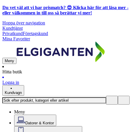
Du vet väl att vi har prismatch? 😍
Klicka här för att läsa mer
-
eller välkommen in till oss så berättar vi mer!
Hoppa över navigation
Kundtjänst
Privatkund
Företagskund
Mina Favoriter
Meny
Hitta butik
Logga in
Kundvagn
Meny
Datorer & Kontor