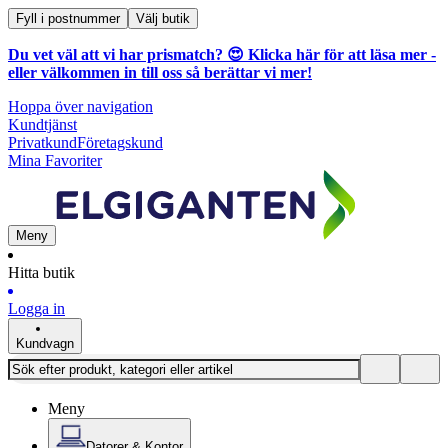
Fyll i postnummer
Välj butik
Du vet väl att vi har prismatch? 😍
Klicka här för att läsa mer
-
eller välkommen in till oss så berättar vi mer!
Hoppa över navigation
Kundtjänst
Privatkund
Företagskund
Mina Favoriter
Meny
Hitta butik
Logga in
Kundvagn
Meny
Datorer & Kontor