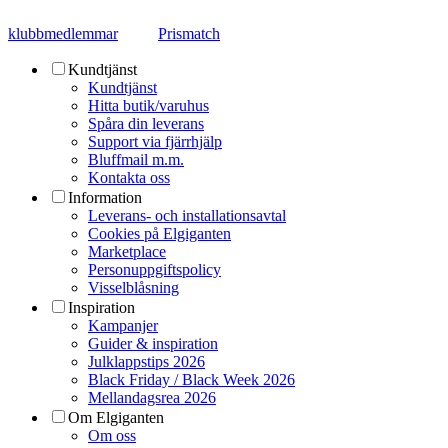
klubbmedlemmar
Prismatch
Kundtjänst
Kundtjänst
Hitta butik/varuhus
Spåra din leverans
Support via fjärrhjälp
Bluffmail m.m.
Kontakta oss
Information
Leverans- och installationsavtal
Cookies på Elgiganten
Marketplace
Personuppgiftspolicy
Visselblåsning
Inspiration
Kampanjer
Guider & inspiration
Julklappstips 2026
Black Friday / Black Week 2026
Mellandagsrea 2026
Om Elgiganten
Om oss