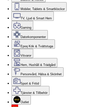
Mobiler, Tablets & Smartklockor
TV, Ljud & Smart Hem
Gaming
Datorkomponenter
Epoq Kök & Tvättstuga
Vitvaror
Hem, Hushåll & Trädgård
Personvård, Hälsa & Skönhet
Sport & Fritid
Tjänster & Tillbehör
Outlet